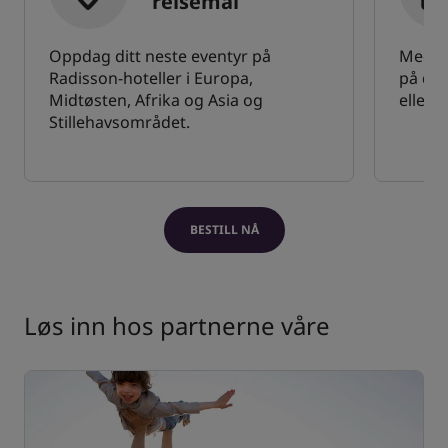
reisemål
Oppdag ditt neste eventyr på
Medle
Radisson-hoteller i Europa,
på dir
Midtøsten, Afrika og Asia og
eller 
Stillehavsområdet.
BESTILL NÅ
Løs inn hos partnerne våre