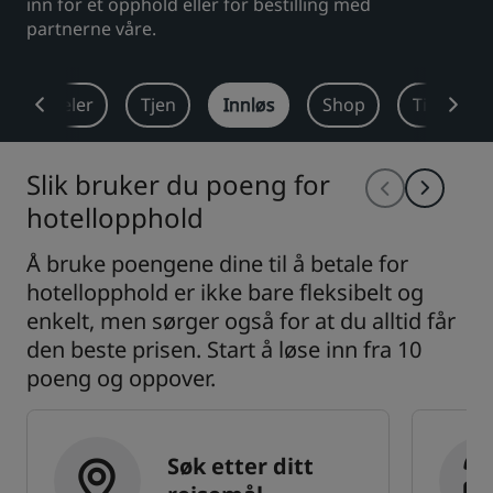
inn for et opphold eller for bestilling med
partnerne våre.
Park Plaza
Park Inn by Radisson
Hoteller i sentrum
msfordeler
Tjen
Innløs
Shop
Tilbud
Se bloggen vår
Prize by Radisson
Country Inn & Suites
Slik bruker du poeng for
hotellopphold
Tilknyttede merker i Kina
Å bruke poengene dine til å betale for
J.
Jin Jiang
hotellopphold er ikke bare fleksibelt og
enkelt, men sørger også for at du alltid får
den beste prisen. Start å løse inn fra 10
Kunlun
Golden Tulip
poeng og oppover.
Søk etter ditt