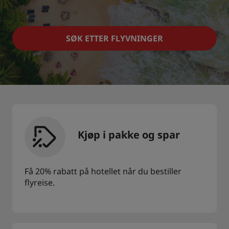
Park Plaza
Park Inn by Radisson
Hoteller i sentrum
SØK ETTER FLYVNINGER
Se bloggen vår
Prize by Radisson
Country Inn & Suites
Tilknyttede merker i Kina
J.
Jin Jiang
Kjøp i pakke og spar
Få 20% rabatt på hotellet når du bestiller
Kunlun
Golden Tulip
flyreise.