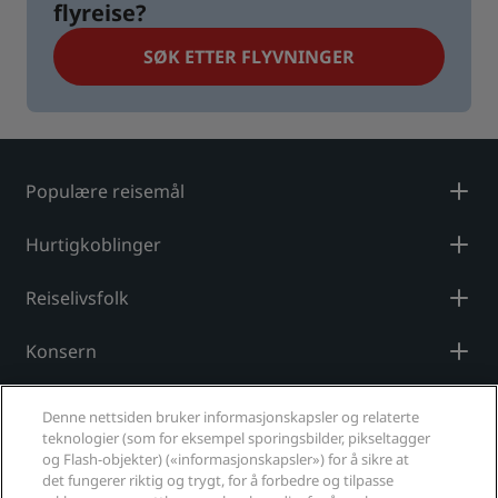
flyreise?
SØK ETTER FLYVNINGER
Populære reisemål
Hurtigkoblinger
Reiselivsfolk
Konsern
Juridisk
Denne nettsiden bruker informasjonskapsler og relaterte
teknologier (som for eksempel sporingsbilder, pikseltagger
Hjelp
og Flash-objekter) («informasjonskapsler») for å sikre at
det fungerer riktig og trygt, for å forbedre og tilpasse