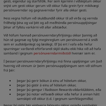
gesti, eigendur og starfsfólk. Þar sem kjarninn í viðskiptum okkar
snýst um gesti okkar gerum við okkur fulla grein fyrir mikilvægi
persónuverndar og gagnaverndar fyrir alla okkar gesti.
Þess vegna höfum við skuldbundið okkur til að virða og vernda
friðhelgi þína og val þitt og að meðhöndla persónuupplýsingar
þínar af fyllstu varkárni við allar aðstæður.
Við höfum hannað persónuverndaryfirlýsingu okkar þannig að
hún sé gagnsæ og fylgi meginreglum um persónuvernd á sniði
sem er auðskiljanlegt og læsilegt. Ef þú ert í vafa eða hefur
spurningar varðandi eftirfarandi skjöl skaltu ekki hika við að hafa
samband í gegnum
persónuverndarmiðstöð
hvenær sem er.
Í þessari persónuverndaryfirlýsingu má finna upplýsingar um það
hvernig við vinnum úr þeim persónuupplýsingum sem við söfnum
frá þér:
þegar þú gerir bókun á einu af hótelum okkar,
þegar þú gistir á einu af hótelum okkar,
þegar þú gengur í Radisson Rewards-vildarklúbbinn, eða
þegar þú notar vefsvæði okkar eða hefur á annan hátt
samskipti við okkur (t.d. í gegnum samfélagsmiðla)
Þegar þú nýtir þér einhverja þjónustu okkar og/eða samþykkir