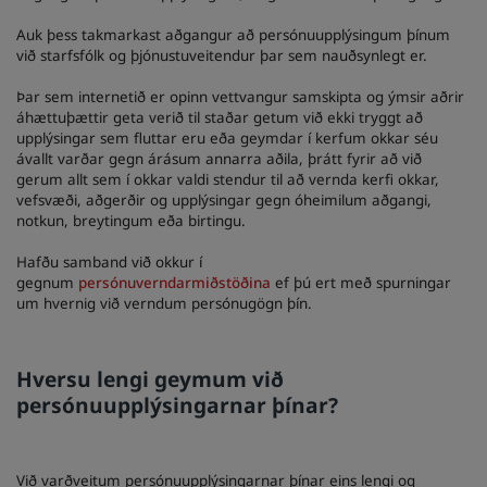
Auk þess takmarkast aðgangur að persónuupplýsingum þínum
við starfsfólk og þjónustuveitendur þar sem nauðsynlegt er.
Þar sem internetið er opinn vettvangur samskipta og ýmsir aðrir
áhættuþættir geta verið til staðar getum við ekki tryggt að
upplýsingar sem fluttar eru eða geymdar í kerfum okkar séu
ávallt varðar gegn árásum annarra aðila, þrátt fyrir að við
gerum allt sem í okkar valdi stendur til að vernda kerfi okkar,
vefsvæði, aðgerðir og upplýsingar gegn óheimilum aðgangi,
notkun, breytingum eða birtingu.
Hafðu samband við okkur í
gegnum
persónuverndarmiðstöðina
ef þú ert með spurningar
um hvernig við verndum persónugögn þín.
Hversu lengi geymum við
persónuupplýsingarnar þínar?
Við varðveitum persónuupplýsingarnar þínar eins lengi og