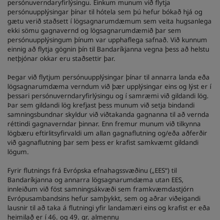
persónuverndaryfirlýsingu. Einkum munum við flytja
persónuupplýsingar þínar til hótela sem þú hefur bókað hjá og
gætu verið staðsett í lögsagnarumdæmum sem veita hugsanlega
ekki sömu gagnavernd og lögsagnarumdæmið þar sem
persónuupplýsingum þínum var upphaflega safnað. Við kunnum
einnig að flytja gögnin þín til Bandaríkjanna vegna þess að helstu
netþjónar okkar eru staðsettir þar.
Þegar við flytjum persónuupplýsingar þínar til annarra landa eða
lögsagnarumdæma verndum við þær upplýsingar eins og lýst er í
þessari persónuverndaryfirlýsingu og í samræmi við gildandi lög.
Þar sem gildandi lög krefjast þess munum við setja bindandi
samningsbundnar skyldur við viðtakanda gagnanna til að vernda
réttindi gagnaverndar þinnar. Enn fremur munum við tilkynna
lögbæru eftirlitsyfirvaldi um allan gagnaflutning og/eða aðferðir
við gagnaflutning þar sem þess er krafist samkvæmt gildandi
lögum.
Fyrir flutnings frá Evrópska efnahagssvæðinu („EES“) til
Bandaríkjanna og annarra lögsagnarumdæma utan EES,
innleiðum við föst samningsákvæði sem framkvæmdastjórn
Evrópusambandsins hefur samþykkt, sem og aðrar viðeigandi
lausnir til að taka á flutningi yfir landamæri eins og krafist er eða
heimilað er í 46. og 49. gr. almennu