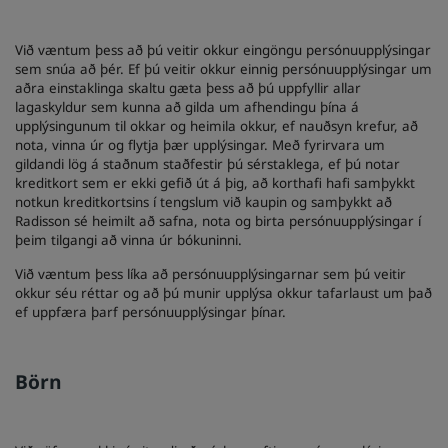
Við væntum þess að þú veitir okkur eingöngu persónuupplýsingar
sem snúa að þér. Ef þú veitir okkur einnig persónuupplýsingar um
aðra einstaklinga skaltu gæta þess að þú uppfyllir allar
lagaskyldur sem kunna að gilda um afhendingu þína á
upplýsingunum til okkar og heimila okkur, ef nauðsyn krefur, að
nota, vinna úr og flytja þær upplýsingar. Með fyrirvara um
gildandi lög á staðnum staðfestir þú sérstaklega, ef þú notar
kreditkort sem er ekki gefið út á þig, að korthafi hafi samþykkt
notkun kreditkortsins í tengslum við kaupin og samþykkt að
Radisson sé heimilt að safna, nota og birta persónuupplýsingar í
þeim tilgangi að vinna úr bókuninni.
Við væntum þess líka að persónuupplýsingarnar sem þú veitir
okkur séu réttar og að þú munir upplýsa okkur tafarlaust um það
ef uppfæra þarf persónuupplýsingar þínar.
Börn