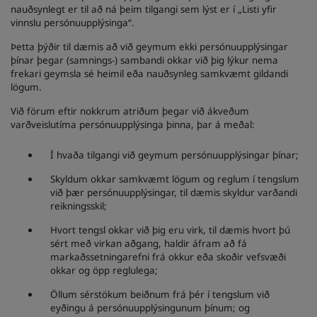
nauðsynlegt er til að ná þeim tilgangi sem lýst er í „Listi yfir
vinnslu persónuupplýsinga“.
Þetta þýðir til dæmis að við geymum ekki persónuupplýsingar
þínar þegar (samnings-) sambandi okkar við þig lýkur nema
frekari geymsla sé heimil eða nauðsynleg samkvæmt gildandi
lögum.
Við förum eftir nokkrum atriðum þegar við ákveðum
varðveislutíma persónuupplýsinga þinna, þar á meðal:
Í hvaða tilgangi við geymum persónuupplýsingar þínar;
Skyldum okkar samkvæmt lögum og reglum í tengslum
við þær persónuupplýsingar, til dæmis skyldur varðandi
reikningsskil;
Hvort tengsl okkar við þig eru virk, til dæmis hvort þú
sért með virkan aðgang, haldir áfram að fá
markaðssetningarefni frá okkur eða skoðir vefsvæði
okkar og öpp reglulega;
Öllum sérstökum beiðnum frá þér í tengslum við
eyðingu á persónuupplýsingunum þínum; og