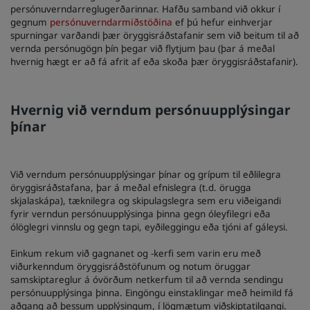
persónuverndarreglugerðarinnar. Hafðu samband við okkur í
gegnum
persónuverndarmiðstöðina
ef þú hefur einhverjar
spurningar varðandi þær öryggisráðstafanir sem við beitum til að
vernda persónugögn þín þegar við flytjum þau (þar á meðal
hvernig hægt er að fá afrit af eða skoða þær öryggisráðstafanir).
Hvernig við verndum persónuupplýsingar
þínar
Við verndum persónuupplýsingar þínar og grípum til eðlilegra
öryggisráðstafana, þar á meðal efnislegra (t.d. örugga
skjalaskápa), tæknilegra og skipulagslegra sem eru viðeigandi
fyrir verndun persónuupplýsinga þinna gegn óleyfilegri eða
ólöglegri vinnslu og gegn tapi, eyðileggingu eða tjóni af gáleysi.
Einkum rekum við gagnanet og -kerfi sem varin eru með
viðurkenndum öryggisráðstöfunum og notum öruggar
samskiptareglur á óvörðum netkerfum til að vernda sendingu
persónuupplýsinga þinna. Eingöngu einstaklingar með heimild fá
aðgang að þessum upplýsingum, í lögmætum viðskiptatilgangi.