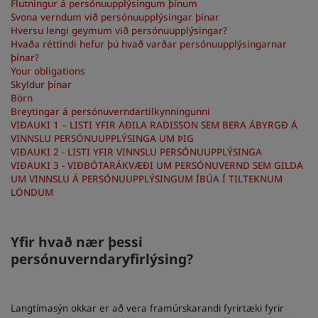
Flutningur á persónuupplýsingum þínum
Svona verndum við persónuupplýsingar þínar
Park Plaza
Park Inn by Radisson
Hversu lengi geymum við persónuupplýsingar?
Hótel í miðborginni
Hvaða réttindi hefur þú hvað varðar persónuupplýsingarnar
þínar?
Your obligations
Líttu á bloggið okkar
Skyldur þínar
Prize by Radisson
Country Inn & Suites
Börn
Breytingar á persónuverndartilkynningunni
VIÐAUKI 1 – LISTI YFIR AÐILA RADISSON SEM BERA ÁBYRGÐ Á
VINNSLU PERSÓNUUPPLÝSINGA UM ÞIG
VIÐAUKI 2 - LISTI YFIR VINNSLU PERSÓNUUPPLÝSINGA
Tengd merki í Kína
VIÐAUKI 3 - VIÐBÓTARÁKVÆÐI UM PERSÓNUVERND SEM GILDA
J.
Jin Jiang
UM VINNSLU Á PERSÓNUUPPLÝSINGUM ÍBÚA Í TILTEKNUM
LÖNDUM
Yfir hvað nær þessi
Kunlun
Golden Tulip
persónuverndaryfirlýsing?
Langtímasýn okkar er að vera framúrskarandi fyrirtæki fyrir