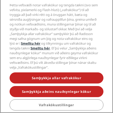
Þetta vefsvæði notar vafrakökur og tengda tækni (svo sem
vefvita, pixlamerki og Flash-hluti) („vafrakökur“) til að
Vinsælir staðir
tryggja að það virki rétt og á öruggan hátt, bæta og
sérsníða auglýsingar og vafraupplifun þína, greina umferð
Flýtislóðir
og notkun vefsvæðisins, muna stillingarnar þínar og til að
styðja við markaðs- og sölustarf okkar. Með því að velja
„Samþykkja allar vafrakökur“ samþykkir þú að Radisson
Ferðaatvinnumenn
megi safna gögnum um þig og nota vafrakökur eins og
lýst er í
Smelltu hér
og tilkynningu um vafrakökur og
Fyrirtæki
tengda tækni
Smelltu hér
. Ef þú velur „Samþykkja aðeins
nauðsynlegar kökur“ munum við aðeins geyma vafrakökur
sem eru algjörlega nauðsynlegar fyrir eðlilega virkni
Lagalegt
vefsvæðisins. Ef þú vilt ákveða stillingar þínar nánar skaltu
velja „Vafrakökustillingar“.
Hjálp
Samþykkja allar vafrakökur
Samfélagsmiðlar
Samþykkja aðeins nauðsynlegar kökur
Hótel undir vörumerki Radisson
Vafrakökustillingar
tiktok
instagram
youtube
facebook
whatsapp
pinterest
threads
twitter
linkedin