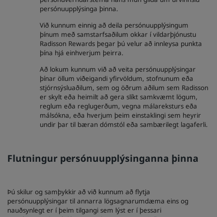
persónuupplýsinga þinna.
Við kunnum einnig að deila persónuupplýsingum
þínum með samstarfsaðilum okkar í vildarþjónustu
Radisson Rewards þegar þú velur að innleysa punkta
þína hjá einhverjum þeirra.
Að lokum kunnum við að veita persónuupplýsingar
þínar öllum viðeigandi yfirvöldum, stofnunum eða
stjórnsýsluaðilum, sem og öðrum aðilum sem Radisson
er skylt eða heimilt að gera slíkt samkvæmt lögum,
reglum eða reglugerðum, vegna málareksturs eða
málsókna, eða hverjum þeim einstaklingi sem heyrir
undir þar til bæran dómstól eða sambærilegt lagaferli.
Flutningur persónuupplýsinganna þinna
Þú skilur og samþykkir að við kunnum að flytja
persónuupplýsingar til annarra lögsagnarumdæma eins og
nauðsynlegt er í þeim tilgangi sem lýst er í þessari