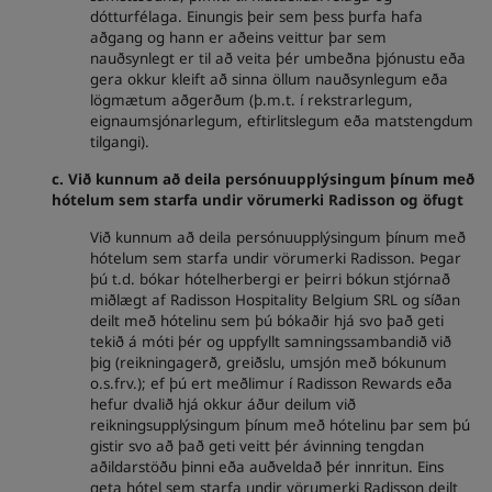
dótturfélaga. Einungis þeir sem þess þurfa hafa
aðgang og hann er aðeins veittur þar sem
nauðsynlegt er til að veita þér umbeðna þjónustu eða
gera okkur kleift að sinna öllum nauðsynlegum eða
lögmætum aðgerðum (þ.m.t. í rekstrarlegum,
eignaumsjónarlegum, eftirlitslegum eða matstengdum
tilgangi).
c. Við kunnum að deila persónuupplýsingum þínum með
hótelum sem starfa undir vörumerki Radisson og öfugt
Við kunnum að deila persónuupplýsingum þínum með
hótelum sem starfa undir vörumerki Radisson. Þegar
þú t.d. bókar hótelherbergi er þeirri bókun stjórnað
miðlægt af Radisson Hospitality Belgium SRL og síðan
deilt með hótelinu sem þú bókaðir hjá svo það geti
tekið á móti þér og uppfyllt samningssambandið við
þig (reikningagerð, greiðslu, umsjón með bókunum
o.s.frv.); ef þú ert meðlimur í Radisson Rewards eða
hefur dvalið hjá okkur áður deilum við
reikningsupplýsingum þínum með hótelinu þar sem þú
gistir svo að það geti veitt þér ávinning tengdan
aðildarstöðu þinni eða auðveldað þér innritun. Eins
geta hótel sem starfa undir vörumerki Radisson deilt