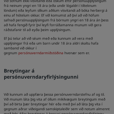
Við söfnum ekki vísvitandi eða óskum eftir persónuupplýsingum
frá neinum yngri en 18 ára (eða undir lögaldri í tilteknum
löndum) eða leyfum slíkum aðilum vísvitandi að bóka herbergi á
einu af hótelum okkar. Ef við komumst að því að við höfum
safnað persónuupplýsingum frá börnum yngri en 18 ára án þess
að hafa fengið fyrir því leyfi forráðamanna munum við gera
ráðstafanir til að eyða þeim upplýsingum.
Ef þú telur að við séum með eða kunnum að vera með
upplýsingar frá eða um barn undir 18 ára aldri skaltu hafa
samband við okkur í
gegnum
persónuverndarmiðstöðina
hvenær sem er.
Breytingar á
persónuverndaryfirlýsingunni
Við kunnum að uppfæra þessa persónuverndarstefnu af og til.
Við munum láta þig vita af öllum mikilvægum breytingum með
því að birta þær breytingar hér eða með því að láta þig vita í
gegnum aðrar viðeigandi samskiptaleiðir sem við notum almennt
með þér. Allar breytingar á þessari persónuverndaryfirlýsingu