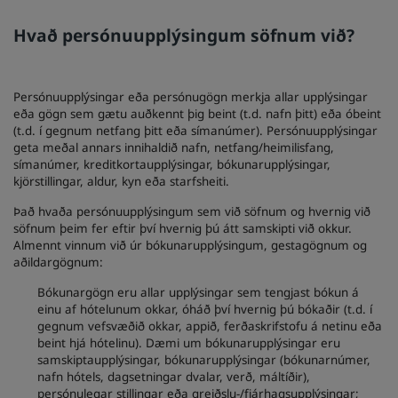
Hvað persónuupplýsingum söfnum við?
Persónuupplýsingar eða persónugögn merkja allar upplýsingar
eða gögn sem gætu auðkennt þig beint (t.d. nafn þitt) eða óbeint
(t.d. í gegnum netfang þitt eða símanúmer). Persónuupplýsingar
geta meðal annars innihaldið nafn, netfang/heimilisfang,
símanúmer, kreditkortaupplýsingar, bókunarupplýsingar,
kjörstillingar, aldur, kyn eða starfsheiti.
Það hvaða persónuupplýsingum sem við söfnum og hvernig við
söfnum þeim fer eftir því hvernig þú átt samskipti við okkur.
Almennt vinnum við úr bókunarupplýsingum, gestagögnum og
aðildargögnum:
Bókunargögn eru allar upplýsingar sem tengjast bókun á
einu af hótelunum okkar, óháð því hvernig þú bókaðir (t.d. í
gegnum vefsvæðið okkar, appið, ferðaskrifstofu á netinu eða
beint hjá hótelinu). Dæmi um bókunarupplýsingar eru
samskiptaupplýsingar, bókunarupplýsingar (bókunarnúmer,
nafn hótels, dagsetningar dvalar, verð, máltíðir),
persónulegar stillingar eða greiðslu-/fjárhagsupplýsingar;