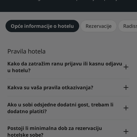
Park Plaza
Park Inn by Radisson
Hoteli u centru grada
Opće informacije o hotelu
Rezervacije
Radis
Posjetite naš blog
Prize by Radisson
Country Inn & Suites
Pravila hotela
Kako da zatražim ranu prijavu ili kasnu odjavu
Povezani brendovi u Kini
u hotelu?
J.
Jin Jiang
Kakva su vaša pravila otkazivanja?
Kunlun
Golden Tulip
Ako u sobi odsjedne dodatni gost, trebam li
dodatno platiti?
Postoji li minimalna dob za rezervaciju
hotelske sobe?