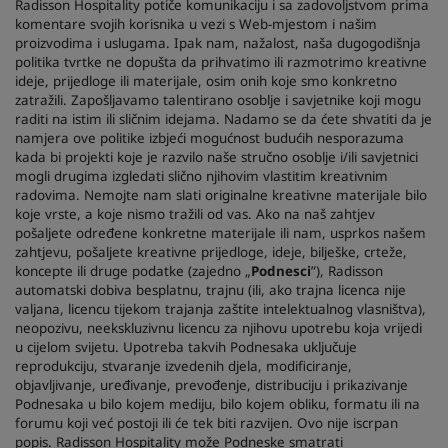
Radisson Hospitality potiče komunikaciju i sa zadovoljstvom prima
komentare svojih korisnika u vezi s Web-mjestom i našim
proizvodima i uslugama. Ipak nam, nažalost, naša dugogodišnja
politika tvrtke ne dopušta da prihvatimo ili razmotrimo kreativne
ideje, prijedloge ili materijale, osim onih koje smo konkretno
zatražili. Zapošljavamo talentirano osoblje i savjetnike koji mogu
raditi na istim ili sličnim idejama. Nadamo se da ćete shvatiti da je
namjera ove politike izbjeći mogućnost budućih nesporazuma
kada bi projekti koje je razvilo naše stručno osoblje i/ili savjetnici
mogli drugima izgledati slično njihovim vlastitim kreativnim
radovima. Nemojte nam slati originalne kreativne materijale bilo
koje vrste, a koje nismo tražili od vas. Ako na naš zahtjev
pošaljete određene konkretne materijale ili nam, usprkos našem
zahtjevu, pošaljete kreativne prijedloge, ideje, bilješke, crteže,
koncepte ili druge podatke (zajedno „
Podnesci
”), Radisson
automatski dobiva besplatnu, trajnu (ili, ako trajna licenca nije
valjana, licencu tijekom trajanja zaštite intelektualnog vlasništva),
neopozivu, neekskluzivnu licencu za njihovu upotrebu koja vrijedi
u cijelom svijetu. Upotreba takvih Podnesaka uključuje
reprodukciju, stvaranje izvedenih djela, modificiranje,
objavljivanje, uređivanje, prevođenje, distribuciju i prikazivanje
Podnesaka u bilo kojem mediju, bilo kojem obliku, formatu ili na
forumu koji već postoji ili će tek biti razvijen. Ovo nije iscrpan
popis. Radisson Hospitality može Podneske smatrati