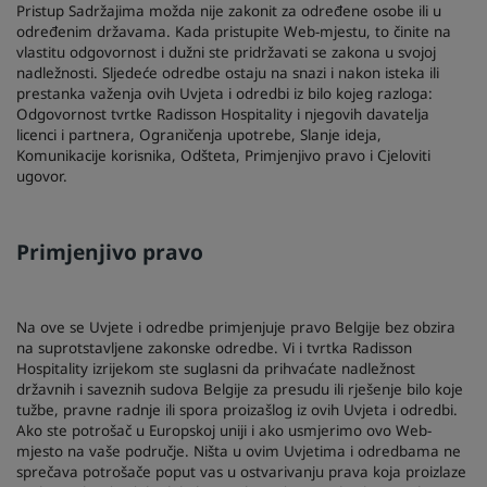
Pristup Sadržajima možda nije zakonit za određene osobe ili u
određenim državama. Kada pristupite Web-mjestu, to činite na
vlastitu odgovornost i dužni ste pridržavati se zakona u svojoj
nadležnosti. Sljedeće odredbe ostaju na snazi i nakon isteka ili
prestanka važenja ovih Uvjeta i odredbi iz bilo kojeg razloga:
Odgovornost tvrtke Radisson Hospitality i njegovih davatelja
licenci i partnera, Ograničenja upotrebe, Slanje ideja,
Komunikacije korisnika, Odšteta, Primjenjivo pravo i Cjeloviti
ugovor.
Primjenjivo pravo
Na ove se Uvjete i odredbe primjenjuje pravo Belgije bez obzira
na suprotstavljene zakonske odredbe. Vi i tvrtka Radisson
Hospitality izrijekom ste suglasni da prihvaćate nadležnost
državnih i saveznih sudova Belgije za presudu ili rješenje bilo koje
tužbe, pravne radnje ili spora proizašlog iz ovih Uvjeta i odredbi.
Ako ste potrošač u Europskoj uniji i ako usmjerimo ovo Web-
mjesto na vaše područje. Ništa u ovim Uvjetima i odredbama ne
sprečava potrošače poput vas u ostvarivanju prava koja proizlaze