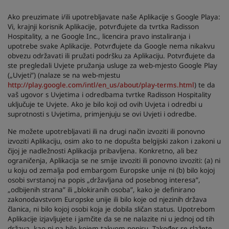
Ako preuzimate i/ili upotrebljavate naše Aplikacije s Google Playa:
Vi, krajnji korisnik Aplikacije, potvrđujete da tvrtka Radisson
Hospitality, a ne Google Inc., licencira pravo instaliranja i
upotrebe svake Aplikacije. Potvrđujete da Google nema nikakvu
obvezu održavati ili pružati podršku za Aplikaciju. Potvrđujete da
ste pregledali Uvjete pružanja usluge za web-mjesto Google Play
(„Uvjeti”) (nalaze se na web-mjestu
http://play.google.com/intl/en_us/about/play-terms.html
) te da
vaš ugovor s Uvjetima i odredbama tvrtke Radisson Hospitality
uključuje te Uvjete. Ako je bilo koji od ovih Uvjeta i odredbi u
suprotnosti s Uvjetima, primjenjuju se ovi Uvjeti i odredbe.
Ne možete upotrebljavati ili na drugi način izvoziti ili ponovno
izvoziti Aplikaciju, osim ako to ne dopušta belgijski zakon i zakoni u
čijoj je nadležnosti Aplikacija pribavljena. Konkretno, ali bez
ograničenja, Aplikacija se ne smije izvoziti ili ponovno izvoziti: (a) ni
u koju od zemalja pod embargom Europske unije ni (b) bilo kojoj
osobi svrstanoj na popis „državljana od posebnog interesa”,
„odbijenih strana” ili „blokiranih osoba”, kako je definirano
zakonodavstvom Europske unije ili bilo koje od njezinih država
članica, ni bilo kojoj osobi koja je dobila sličan status. Upotrebom
Aplikacije izjavljujete i jamčite da se ne nalazite ni u jednoj od tih
država, kao ni na bilo kojem takvom popisu. Također se slažete