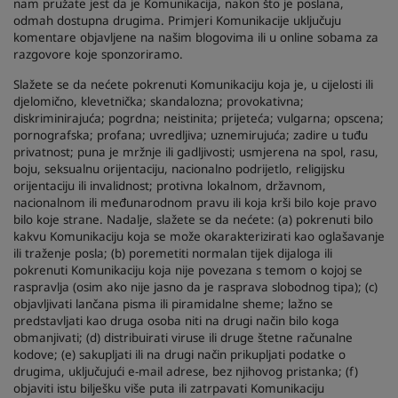
nam pružate jest da je Komunikacija, nakon što je poslana,
odmah dostupna drugima. Primjeri Komunikacije uključuju
komentare objavljene na našim blogovima ili u online sobama za
razgovore koje sponzoriramo.
Slažete se da nećete pokrenuti Komunikaciju koja je, u cijelosti ili
djelomično, klevetnička; skandalozna; provokativna;
diskriminirajuća; pogrdna; neistinita; prijeteća; vulgarna; opscena;
pornografska; profana; uvredljiva; uznemirujuća; zadire u tuđu
privatnost; puna je mržnje ili gadljivosti; usmjerena na spol, rasu,
boju, seksualnu orijentaciju, nacionalno podrijetlo, religijsku
orijentaciju ili invalidnost; protivna lokalnom, državnom,
nacionalnom ili međunarodnom pravu ili koja krši bilo koje pravo
bilo koje strane. Nadalje, slažete se da nećete: (a) pokrenuti bilo
kakvu Komunikaciju koja se može okarakterizirati kao oglašavanje
ili traženje posla; (b) poremetiti normalan tijek dijaloga ili
pokrenuti Komunikaciju koja nije povezana s temom o kojoj se
raspravlja (osim ako nije jasno da je rasprava slobodnog tipa); (c)
objavljivati lančana pisma ili piramidalne sheme; lažno se
predstavljati kao druga osoba niti na drugi način bilo koga
obmanjivati; (d) distribuirati viruse ili druge štetne računalne
kodove; (e) sakupljati ili na drugi način prikupljati podatke o
drugima, uključujući e-mail adrese, bez njihovog pristanka; (f)
objaviti istu bilješku više puta ili zatrpavati Komunikaciju