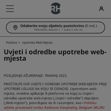
Odaberite svoju sljedeću pustolovinu
(0 noć.)
Naši brendovi
Pronađite svoj hotel
Sastanke i događanja
Pretraži letove
Objedovanje
Digitalne usluge
Hotelske ponude
Ideje za putovanja
Radisson Rewards
Fleksibilni datumi | 1 soba 2 odr. os.
Brendovi Radisson Hotels
Odredišta
Otkrijte Radisson Meetings
Pretraži letove
Potražite restoran
Aplikacija Radisson Hotels
Otkrijte naše ponude
Hoteli prilagođeni obiteljima
Otkrijte program Radisson Rewards
Početna
Upotreba Web-Mjesta
Radisson Collection
Radisson Blu
Uvjeti i odredbe upotrebe web-
Resorti
Rezervirajte prostor za sastanke
Ovo vam je prva rezervacija?
Rad Pets
Pogodnosti za članove
mjesta
Apartmani s uslugom sobarice
Zatražite cijenu
Ponude dana
Prostori za vjenčanja
Kako iskoristiti bodove
Radisson
Radisson RED
POSLJEDNJE AŽURIRANJE: TRAVANJ 2022.
Hoteli u zračnoj luci
Odredišta za događanja
Rezervirajte unaprijed
Održivi smještaji
Kako zaraditi bodove
PROČITAJTE OVE UVJETE I ODREDBE UPOTREBE WEB-MJESTA PRIJE
UPOTREBE USLUGE NA KOJU SE ODNOSE. Upotrebom web-
mjesta, mobilne aplikacije ili platforme na kojoj su Uvjeti i
Radisson Individuals
art'otel
Novi i budući hoteli
Industrijska rješenja
Pogledajte naše pakete
Boravci sportskih timova
Bookers and Planners
odredbe upotrebe web-mjesta („Uvjeti i odredbe”) objavljeni
(„Web-mjesto”), potvrđujete da ih razumijete, kao i
Politiku
zaštite privatnosti tvrtke Radisson Hospitality, Belgium SRL/BV
Poslovni putnik