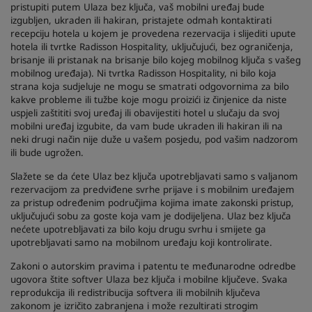
pristupiti putem Ulaza bez ključa, vaš mobilni uređaj bude
izgubljen, ukraden ili hakiran, pristajete odmah kontaktirati
recepciju hotela u kojem je provedena rezervacija i slijediti upute
hotela ili tvrtke Radisson Hospitality, uključujući, bez ograničenja,
brisanje ili pristanak na brisanje bilo kojeg mobilnog ključa s vašeg
mobilnog uređaja). Ni tvrtka Radisson Hospitality, ni bilo koja
strana koja sudjeluje ne mogu se smatrati odgovornima za bilo
kakve probleme ili tužbe koje mogu proizići iz činjenice da niste
uspjeli zaštititi svoj uređaj ili obavijestiti hotel u slučaju da svoj
mobilni uređaj izgubite, da vam bude ukraden ili hakiran ili na
neki drugi način nije duže u vašem posjedu, pod vašim nadzorom
ili bude ugrožen.
Slažete se da ćete Ulaz bez ključa upotrebljavati samo s valjanom
rezervacijom za predviđene svrhe prijave i s mobilnim uređajem
za pristup određenim područjima kojima imate zakonski pristup,
uključujući sobu za goste koja vam je dodijeljena. Ulaz bez ključa
nećete upotrebljavati za bilo koju drugu svrhu i smijete ga
upotrebljavati samo na mobilnom uređaju koji kontrolirate.
Zakoni o autorskim pravima i patentu te međunarodne odredbe
ugovora štite softver Ulaza bez ključa i mobilne ključeve. Svaka
reprodukcija ili redistribucija softvera ili mobilnih ključeva
zakonom je izričito zabranjena i može rezultirati strogim