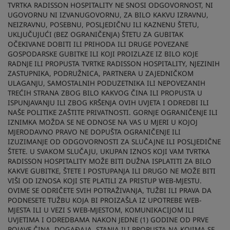
TVRTKA RADISSON HOSPITALITY NE SNOSI ODGOVORNOST, NI
UGOVORNU NI IZVANUGOVORNU, ZA BILO KAKVU IZRAVNU,
NEIZRAVNU, POSEBNU, POSLJEDIČNU ILI KAZNENU ŠTETU,
UKLJUČUJUĆI (BEZ OGRANIČENJA) ŠTETU ZA GUBITAK
OČEKIVANE DOBITI ILI PRIHODA ILI DRUGE POVEZANE
GOSPODARSKE GUBITKE ILI KOJI PROIZLAZE IZ BILO KOJE
RADNJE ILI PROPUSTA TVRTKE RADISSON HOSPITALITY, NJEZINIH
ZASTUPNIKA, PODRUŽNICA, PARTNERA U ZAJEDNIČKOM
ULAGANJU, SAMOSTALNIH PODUZETNIKA ILI NEPOVEZANIH
TREĆIH STRANA ZBOG BILO KAKVOG ČINA ILI PROPUSTA U
ISPUNJAVANJU ILI ZBOG KRŠENJA OVIH UVJETA I ODREDBI ILI
NAŠE POLITIKE ZAŠTITE PRIVATNOSTI. GORNJE OGRANIČENJE ILI
IZNIMKA MOŽDA SE NE ODNOSE NA VAS U MJERI U KOJOJ
MJERODAVNO PRAVO NE DOPUŠTA OGRANIČENJE ILI
IZUZIMANJE OD ODGOVORNOSTI ZA SLUČAJNE ILI POSLJEDIČNE
ŠTETE. U SVAKOM SLUČAJU, UKUPAN IZNOS KOJI VAM TVRTKA
RADISSON HOSPITALITY MOŽE BITI DUŽNA ISPLATITI ZA BILO
KAKVE GUBITKE, ŠTETE I POSTUPANJA ILI DRUGO NE MOŽE BITI
VIŠI OD IZNOSA KOJI STE PLATILI ZA PRISTUP WEB-MJESTU.
OVIME SE ODRIČETE SVIH POTRAŽIVANJA, TUŽBI ILI PRAVA DA
PODNESETE TUŽBU KOJA BI PROIZAŠLA IZ UPOTREBE WEB-
MJESTA ILI U VEZI S WEB-MJESTOM, KOMUNIKACIJOM ILI
UVJETIMA I ODREDBAMA NAKON JEDNE (1) GODINE OD PRVE
POJAVE ČINA, DOGAĐAJA, STANJA ILI PROPUSTA NA KOJIMA SE