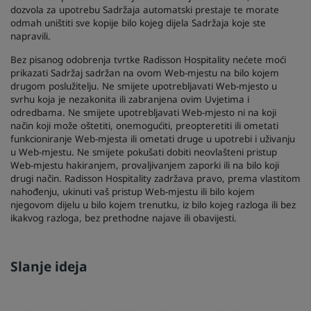
dozvola za upotrebu Sadržaja automatski prestaje te morate
odmah uništiti sve kopije bilo kojeg dijela Sadržaja koje ste
napravili.
Bez pisanog odobrenja tvrtke Radisson Hospitality nećete moći
prikazati Sadržaj sadržan na ovom Web-mjestu na bilo kojem
drugom poslužitelju. Ne smijete upotrebljavati Web-mjesto u
svrhu koja je nezakonita ili zabranjena ovim Uvjetima i
odredbama. Ne smijete upotrebljavati Web-mjesto ni na koji
način koji može oštetiti, onemogućiti, preopteretiti ili ometati
funkcioniranje Web-mjesta ili ometati druge u upotrebi i uživanju
u Web-mjestu. Ne smijete pokušati dobiti neovlašteni pristup
Web-mjestu hakiranjem, provaljivanjem zaporki ili na bilo koji
drugi način. Radisson Hospitality zadržava pravo, prema vlastitom
nahođenju, ukinuti vaš pristup Web-mjestu ili bilo kojem
njegovom dijelu u bilo kojem trenutku, iz bilo kojeg razloga ili bez
ikakvog razloga, bez prethodne najave ili obavijesti.
Slanje ideja