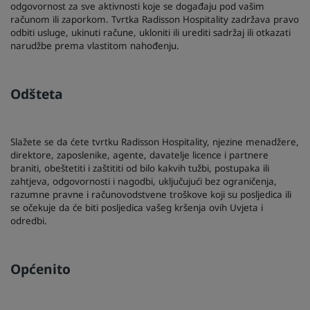
odgovornost za sve aktivnosti koje se događaju pod vašim
računom ili zaporkom. Tvrtka Radisson Hospitality zadržava pravo
odbiti usluge, ukinuti račune, ukloniti ili urediti sadržaj ili otkazati
narudžbe prema vlastitom nahođenju.
Odšteta
Slažete se da ćete tvrtku Radisson Hospitality, njezine menadžere,
direktore, zaposlenike, agente, davatelje licence i partnere
braniti, obeštetiti i zaštititi od bilo kakvih tužbi, postupaka ili
zahtjeva, odgovornosti i nagodbi, uključujući bez ograničenja,
razumne pravne i računovodstvene troškove koji su posljedica ili
se očekuje da će biti posljedica vašeg kršenja ovih Uvjeta i
odredbi.
Općenito