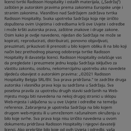
licenci tvrtki Radisson Hospitality i ostalih materijala, („Sadržaj”)
zaštićen je autorskim pravima prema zakonima Europske unije i
stranim zakonima. Vlasništvo nad Sadržajem zadržava tvrtka
Radisson Hospitality. Svaka upotreba Sadržaja koja nije izričito
dopuštena ovim Uvjetima i odredbama krši ove Uvjete i odredbe
i može kršiti autorska prava, zaštitne znakove i druge zakone.
Osim kako je ovdje navedeno, nijedan dio Sadržaja ne može se
kopirati, reproducirati, distribuirati, ponovno objavljivati,
preuzimati, prikazivati ili prenositi u bilo kojem obliku ili na bilo koji
način bez prethodnog pisanog odobrenja tvrtke Radisson
Hospitality ili davatelja licenci. Radisson Hospitality ovlašćuje vas
da pregledate i preuzmete jednu kopiju Sadržaja isključivo za
vlastitu zakonitu, osobnu, nekomercijalnu upotrebu ako navedete
sljedeću obavijest o autorskim pravima: „©2021 Radisson
Hospitality Belgija SRL/BV. Sva prava pridržana.” te zadržite druga
autorska i vlasnička prava koja su sadržana u Sadržaju. Sva
posebna pravila za upotrebu drugih stavki sadržanih na Web-
mjestu mogu biti navedena na nekoj drugoj stranici u sklopu
Web-mjesta i uključena su u ove Uvjete i odredbe na temelju
reference. Zabranjena je upotreba Sadržaja na bilo kojem
drugom web-mjestu ili u umreženom računalnom okruženju u
bilo koje svrhe. Sva prava koja nisu izričito navedena u ovom
dokumentu pridržava Radisson Hospitality i njegovi davatelji
licenci. Ako prekršite bilo koje od ovih Uvjeta i odredbi, vaša