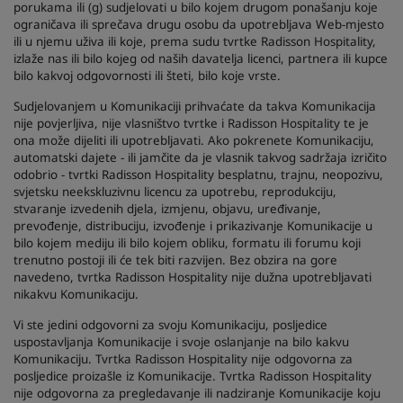
porukama ili (g) sudjelovati u bilo kojem drugom ponašanju koje
ograničava ili sprečava drugu osobu da upotrebljava Web-mjesto
ili u njemu uživa ili koje, prema sudu tvrtke Radisson Hospitality,
izlaže nas ili bilo kojeg od naših davatelja licenci, partnera ili kupce
bilo kakvoj odgovornosti ili šteti, bilo koje vrste.
Sudjelovanjem u Komunikaciji prihvaćate da takva Komunikacija
nije povjerljiva, nije vlasništvo tvrtke i Radisson Hospitality te je
ona može dijeliti ili upotrebljavati. Ako pokrenete Komunikaciju,
automatski dajete - ili jamčite da je vlasnik takvog sadržaja izričito
odobrio - tvrtki Radisson Hospitality besplatnu, trajnu, neopozivu,
svjetsku neekskluzivnu licencu za upotrebu, reprodukciju,
stvaranje izvedenih djela, izmjenu, objavu, uređivanje,
prevođenje, distribuciju, izvođenje i prikazivanje Komunikacije u
bilo kojem mediju ili bilo kojem obliku, formatu ili forumu koji
trenutno postoji ili će tek biti razvijen. Bez obzira na gore
navedeno, tvrtka Radisson Hospitality nije dužna upotrebljavati
nikakvu Komunikaciju.
Vi ste jedini odgovorni za svoju Komunikaciju, posljedice
uspostavljanja Komunikacije i svoje oslanjanje na bilo kakvu
Komunikaciju. Tvrtka Radisson Hospitality nije odgovorna za
posljedice proizašle iz Komunikacije. Tvrtka Radisson Hospitality
nije odgovorna za pregledavanje ili nadziranje Komunikacije koju