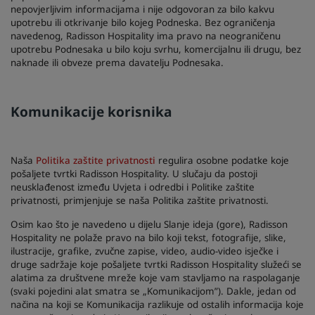
nepovjerljivim informacijama i nije odgovoran za bilo kakvu
upotrebu ili otkrivanje bilo kojeg Podneska. Bez ograničenja
navedenog, Radisson Hospitality ima pravo na neograničenu
upotrebu Podnesaka u bilo koju svrhu, komercijalnu ili drugu, bez
naknade ili obveze prema davatelju Podnesaka.
Komunikacije korisnika
Naša
Politika zaštite privatnosti
regulira osobne podatke koje
pošaljete tvrtki Radisson Hospitality. U slučaju da postoji
neusklađenost između Uvjeta i odredbi i Politike zaštite
privatnosti, primjenjuje se naša Politika zaštite privatnosti.
Osim kao što je navedeno u dijelu Slanje ideja (gore), Radisson
Hospitality ne polaže pravo na bilo koji tekst, fotografije, slike,
ilustracije, grafike, zvučne zapise, video, audio-video isječke i
druge sadržaje koje pošaljete tvrtki Radisson Hospitality služeći se
alatima za društvene mreže koje vam stavljamo na raspolaganje
(svaki pojedini alat smatra se „Komunikacijom”). Dakle, jedan od
načina na koji se Komunikacija razlikuje od ostalih informacija koje