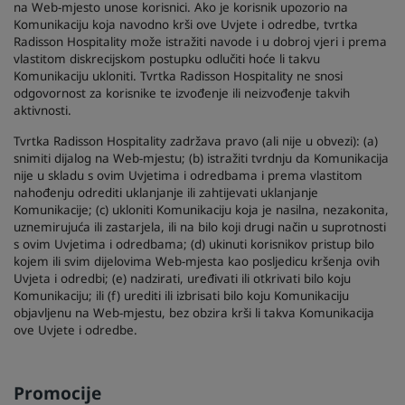
na Web-mjesto unose korisnici. Ako je korisnik upozorio na
Komunikaciju koja navodno krši ove Uvjete i odredbe, tvrtka
Radisson Hospitality može istražiti navode i u dobroj vjeri i prema
vlastitom diskrecijskom postupku odlučiti hoće li takvu
Komunikaciju ukloniti. Tvrtka Radisson Hospitality ne snosi
odgovornost za korisnike te izvođenje ili neizvođenje takvih
aktivnosti.
Tvrtka Radisson Hospitality zadržava pravo (ali nije u obvezi): (a)
snimiti dijalog na Web-mjestu; (b) istražiti tvrdnju da Komunikacija
nije u skladu s ovim Uvjetima i odredbama i prema vlastitom
nahođenju odrediti uklanjanje ili zahtijevati uklanjanje
Komunikacije; (c) ukloniti Komunikaciju koja je nasilna, nezakonita,
uznemirujuća ili zastarjela, ili na bilo koji drugi način u suprotnosti
s ovim Uvjetima i odredbama; (d) ukinuti korisnikov pristup bilo
kojem ili svim dijelovima Web-mjesta kao posljedicu kršenja ovih
Uvjeta i odredbi; (e) nadzirati, uređivati ili otkrivati bilo koju
Komunikaciju; ili (f) urediti ili izbrisati bilo koju Komunikaciju
objavljenu na Web-mjestu, bez obzira krši li takva Komunikacija
ove Uvjete i odredbe.
Promocije