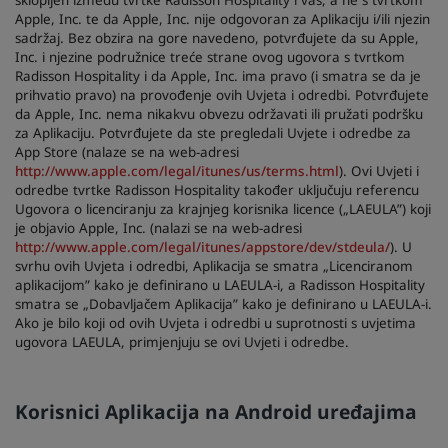
sklopljen između tvrtke Radisson Hospitality i vas, a ne s tvrtkom
Apple, Inc. te da Apple, Inc. nije odgovoran za Aplikaciju i/ili njezin
sadržaj. Bez obzira na gore navedeno, potvrđujete da su Apple,
Inc. i njezine podružnice treće strane ovog ugovora s tvrtkom
Radisson Hospitality i da Apple, Inc. ima pravo (i smatra se da je
prihvatio pravo) na provođenje ovih Uvjeta i odredbi. Potvrđujete
da Apple, Inc. nema nikakvu obvezu održavati ili pružati podršku
za Aplikaciju. Potvrđujete da ste pregledali Uvjete i odredbe za
App Store (nalaze se na web-adresi
http://www.apple.com/legal/itunes/us/terms.html
). Ovi Uvjeti i
odredbe tvrtke Radisson Hospitality također uključuju referencu
Ugovora o licenciranju za krajnjeg korisnika licence („LAEULA”) koji
je objavio Apple, Inc. (nalazi se na web-adresi
http://www.apple.com/legal/itunes/appstore/dev/stdeula/
). U
svrhu ovih Uvjeta i odredbi, Aplikacija se smatra „Licenciranom
aplikacijom” kako je definirano u LAEULA-i, a Radisson Hospitality
smatra se „Dobavljačem Aplikacija” kako je definirano u LAEULA-i.
Ako je bilo koji od ovih Uvjeta i odredbi u suprotnosti s uvjetima
ugovora LAEULA, primjenjuju se ovi Uvjeti i odredbe.
Korisnici Aplikacija na Android uređajima