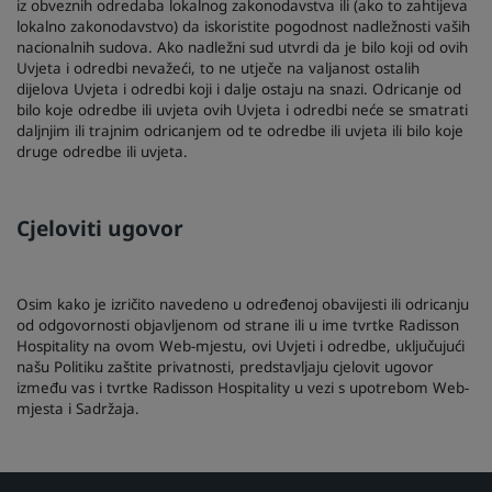
iz obveznih odredaba lokalnog zakonodavstva ili (ako to zahtijeva
lokalno zakonodavstvo) da iskoristite pogodnost nadležnosti vaših
nacionalnih sudova. Ako nadležni sud utvrdi da je bilo koji od ovih
Uvjeta i odredbi nevažeći, to ne utječe na valjanost ostalih
dijelova Uvjeta i odredbi koji i dalje ostaju na snazi. Odricanje od
bilo koje odredbe ili uvjeta ovih Uvjeta i odredbi neće se smatrati
daljnjim ili trajnim odricanjem od te odredbe ili uvjeta ili bilo koje
druge odredbe ili uvjeta.
Cjeloviti ugovor
Osim kako je izričito navedeno u određenoj obavijesti ili odricanju
od odgovornosti objavljenom od strane ili u ime tvrtke Radisson
Hospitality na ovom Web-mjestu, ovi Uvjeti i odredbe, uključujući
našu Politiku zaštite privatnosti, predstavljaju cjelovit ugovor
između vas i tvrtke Radisson Hospitality u vezi s upotrebom Web-
mjesta i Sadržaja.