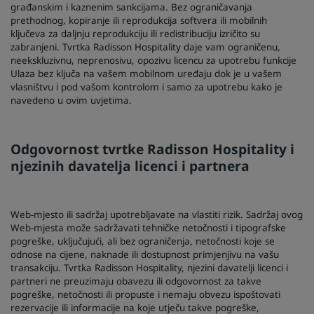
građanskim i kaznenim sankcijama. Bez ograničavanja
prethodnog, kopiranje ili reprodukcija softvera ili mobilnih
ključeva za daljnju reprodukciju ili redistribuciju izričito su
zabranjeni. Tvrtka Radisson Hospitality daje vam ograničenu,
neekskluzivnu, neprenosivu, opozivu licencu za upotrebu funkcije
Ulaza bez ključa na vašem mobilnom uređaju dok je u vašem
vlasništvu i pod vašom kontrolom i samo za upotrebu kako je
navedeno u ovim uvjetima.
Odgovornost tvrtke Radisson Hospitality i
njezinih davatelja licenci i partnera
Web-mjesto ili sadržaj upotrebljavate na vlastiti rizik. Sadržaj ovog
Web-mjesta može sadržavati tehničke netočnosti i tipografske
pogreške, uključujući, ali bez ograničenja, netočnosti koje se
odnose na cijene, naknade ili dostupnost primjenjivu na vašu
transakciju. Tvrtka Radisson Hospitality, njezini davatelji licenci i
partneri ne preuzimaju obavezu ili odgovornost za takve
pogreške, netočnosti ili propuste i nemaju obvezu ispoštovati
rezervacije ili informacije na koje utječu takve pogreške,