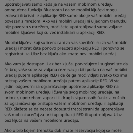
upotrebljavati samo kada je na vašem mobilnom uređaju
omogućena funkcija Bluetooth i da se mobilni ključevi mogu
izdavati ili brisati iz aplikacije RED samo ako je vaš mobilni uređaj
povezan s mrežom. Ako vaš mobilni uređaj ni u jednom trenutku
nije povezan s mrežom, moći ćete upotrebljavati samo valjane
mobilne ključeve koji su već instalirani u aplikaciji RED.
Mobilni ključevi koji su licencirani za vas specifični su za vaš mobilni
uređaj i morat ćete ponovo preuzeti aplikaciju RED i ponovno se
registrirati za Ulaz bez ključa ako imate novi mobilni uređaj.
Ako vam je dostupan Ulaz bez ključa, potvrđujete i suglasni ste da
će broj vaše sobe za valjanu rezervaciju biti poslan na vaš mobilni
uređaj putem aplikacije RED i da će ga moći vidjeti svatko tko ima
pristup vašem mobilnom uređaju putem aplikacije RED. Vi ste
jedini odgovorni za ograničavanje upotrebe aplikacije RED na
svom mobilnom uređaju i čuvanje svog mobilnog uređaja, na
primjer, upotrebom zaporki ili drugih sigurnosnih funkcija nužnih
za ograničavanje pristupa vašem mobilnom uređaju ili aplikaciji
RED. Slažete se da nećete dopustiti trećoj strani da upotrebljava
vaš mobilni uređaj za pristup aplikaciji RED ili upotrebljava Ulaz
bez ključa na vašem mobilnom uređaju.
Ako u bilo kojem trenutku dok imate rezervaciju kojoj se može