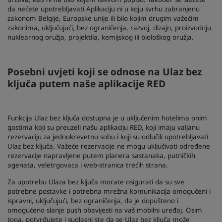
da nećete upotrebljavati Aplikaciju ni u koju svrhu zabranjenu
zakonom Belgije, Europske unije ili bilo kojim drugim važećim
zakonima, uključujući, bez ograničenja, razvoj, dizajn, proizvodnju
nuklearnog oružja, projektila, kemijskog ili biološkog oružja.
Posebni uvjeti koji se odnose na Ulaz bez
ključa putem naše aplikacije RED
Funkcija Ulaz bez ključa dostupna je u uključenim hotelima onim
gostima koji su preuzeli našu aplikaciju RED, koji imaju valjanu
rezervaciju za jednokrevetnu sobu i koji su odlučili upotrebljavati
Ulaz bez ključa. Važeće rezervacije ne mogu uključivati određene
rezervacije napravljene putem planera sastanaka, putničkih
agenata, veletrgovaca i web-stranica trećih strana.
Za upotrebu Ulaza bez ključa morate osigurati da su sve
potrebne postavke i potrebna mrežna komunikacija omogućeni i
ispravni, uključujući, bez ograničenja, da je dopušteno i
omogućeno slanje push obavijesti na vaš mobilni uređaj. Osim
toga, potvrđujete i suglasni ste da se Ulaz bez ključa može