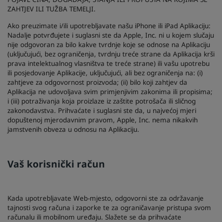
ZAHTJEV ILI TUŽBA TEMELJI.
Ako preuzimate i/ili upotrebljavate našu iPhone ili iPad Aplikaciju:
Nadalje potvrđujete i suglasni ste da Apple, Inc. ni u kojem slučaju
nije odgovoran za bilo kakve tvrdnje koje se odnose na Aplikaciju
(uključujući, bez ograničenja, tvrdnju treće strane da Aplikacija krši
prava intelektualnog vlasništva te treće strane) ili vašu upotrebu
ili posjedovanje Aplikacije, uključujući, ali bez ograničenja na: (i)
zahtjeve za odgovornost proizvoda; (ii) bilo koji zahtjev da
Aplikacija ne udovoljava svim primjenjivim zakonima ili propisima;
i (iii) potraživanja koja proizlaze iz zaštite potrošača ili sličnog
zakonodavstva. Prihvaćate i suglasni ste da, u najvećoj mjeri
dopuštenoj mjerodavnim pravom, Apple, Inc. nema nikakvih
jamstvenih obveza u odnosu na Aplikaciju.
Vaš korisnički račun
Kada upotrebljavate Web-mjesto, odgovorni ste za održavanje
tajnosti svog računa i zaporke te za ograničavanje pristupa svom
računalu ili mobilnom uređaju. Slažete se da prihvaćate