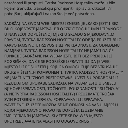
netočnosti ili propusti. Tvrtka Radisson Hospitality može u bilo
kojem trenutku transakciju promijeniti, ispraviti, otkazati i/ili
poboljšati, uključujući i nakon što je već potvrđena.
SADRŽAJ NA OVOM WEB-MJESTU IZNESEN JE „KAKO JEST” I BEZ
BILO KOJE VRSTE JAMSTVA, BILO IZRIČITOG ILI IMPLICIRANOG I
U NAJVEĆOJ DOPUŠTENOJ MJERI U SKLADU S MJERODAVNIM
PRAVOM, TVRTKA RADISSON HOSPITALITY ODBIJA PRUŽITI BILO
KAKVO JAMSTVO UTRŽIVOSTI ILI PRIKLADNOSTI ZA ODREĐENU
NAMJENU. TVRTKA RADISSON HOSPITALITY NE JAMČI DA ĆE
FUNKCIJE SADRŽANE NA WEB-MJESTU BITI BEZ PREKIDA ILI
POGREŠAKA, DA ĆE SE POGREŠKE ISPRAVITI ILI DA JE WEB-
MJESTO ILI POSLUŽITELJ KOJI GA OMOGUĆUJE BEZ VIRUSA ILI
DRUGIH ŠTETNIH KOMPONENTI. TVRTKA RADISSON HOSPITALITY
NE JAMČI NITI IZNOSI PRETPOSTAVKE U VEZI S UPORABOM ILI
REZULTATOM UPORABE SADRŽAJA NA WEB-MJESTU U SMISLU
NJIHOVE ISPRAVNOSTI, TOČNOSTI, POUZDANOSTI I SLIČNO. VI
(A NE TVRTKA RADISSON HOSPITALITY) PREUZIMATE TROŠAK
SVIH POTREBNIH SERVISA, POPRAVAKA ILI ISPRAVAKA.
NAVEDENO IZUZEĆE MOŽDA SE NE ODNOSI NA VAS U MJERI U
KOJOJ MJERODAVNO PRAVO NE DOPUŠTA IZUZIMANJE
IMPLICIRANIH JAMSTAVA. SLAŽETE SE DA WEB-MJESTO
UPOTREBLJAVATE NA VLASTITU ODGOVORNOST.