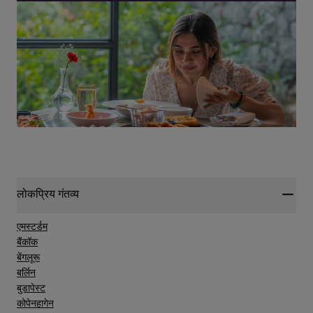
लोकप्रिय गंतव्य
एमस्टर्डम
बैंकॉक
बेंगलूरू
बर्लिन
बुडापेस्ट
कोपेनहागेन