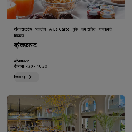
अंतरराष्ट्रीय · भारतीय · À La Carte · बुफे · रूम सर्विस · शाकाहारी
विकल्प
ब्रेकफ़ास्ट
ब्रेकफास्ट
रोजाना 7:30 - 10:30
क्विक व्‍यू