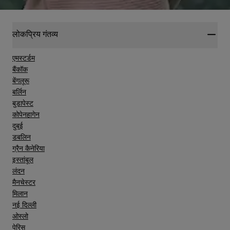
लोकप्रिय गंतव्य
एमस्टर्डम
बैंकॉक
बेंगलूरू
बर्लिन
बुडापेस्ट
कोपेनहागेन
दुबई
डबलिन
ग्रैन कैनेरिया
इस्तांबूल
लंदन
मैनचेस्टर
मिलान
नई दिल्ली
ओस्लो
पेरिस