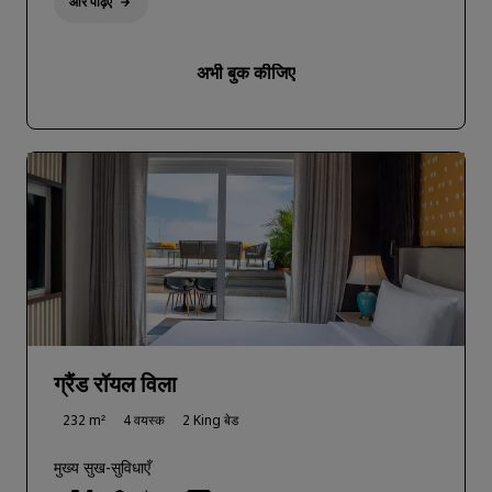
और पढ़िए
अभी बुक कीजिए
ग्रैंड रॉयल विला
232 m²
4 वयस्क
2 King बेड
मुख्य सुख-सुविधाएँ