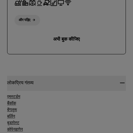
और पढ़िए
अभी बुक कीजिए
लोकप्रिय गंतव्य
एमस्टर्डम
बैंकॉक
बेंगलूरू
बर्लिन
बुडापेस्ट
कोपेनहागेन