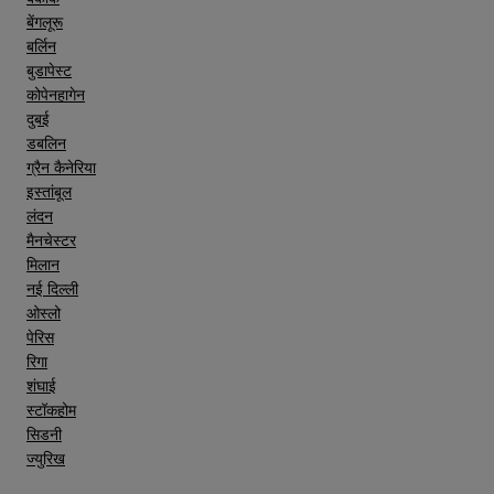
बेंगलूरू
बर्लिन
बुडापेस्ट
कोपेनहागेन
दुबई
डबलिन
ग्रैन कैनेरिया
इस्तांबूल
लंदन
मैनचेस्टर
मिलान
नई दिल्ली
ओस्लो
पेरिस
रिगा
शंघाई
स्टॉकहोम
सिडनी
ज्युरिख