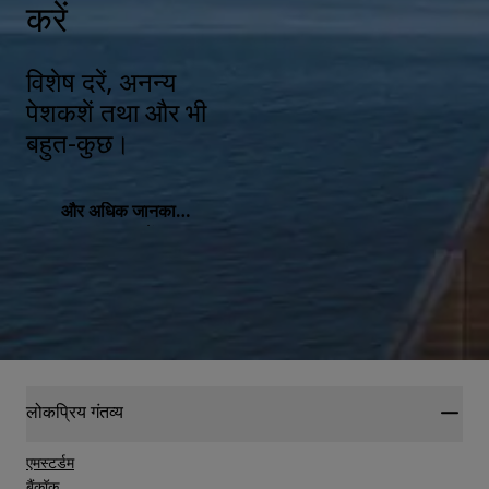
करें
विशेष दरें, अनन्य
पेशकशें तथा और भी
बहुत-कुछ।
और अधिक जानकारी
प्राप्त करें
लोकप्रिय गंतव्य
एमस्टर्डम
बैंकॉक