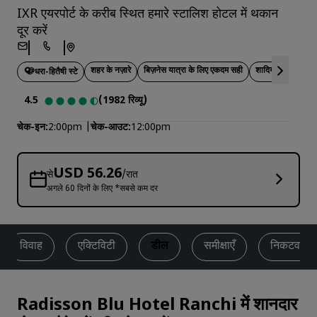
IXR एयरपोर्ट के करीब स्थित हमारे स्टालिश होटल में थकान
दूर करें
शहर के नज़ारे
बिज़नेस यात्रा के लिए एकदम सही
शादियों के लिए आदर्
धरा-हितैषी स्टे
4.5
(1982 रिव्यू)
चेक-इन
2:00pm
चेक-आउट
12:00pm
USD 56.26
से
/रात
अगले 60 दिनों के लिए *सबसे कम दर
विवाह
एक्टिविटी
डील
समीक्षाएँ
निकटवर्ती 
Radisson Blu Hotel Ranchi में शानदार