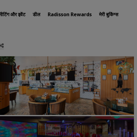
मीटिंग और इवेंट
डील
Radisson Rewards
मेरी बुकिंग्स
अपना होटल खोजें
गंतव्य
रिज़ॉर्ट
सर्विस्ड अपार्टमेंट
एयरपोर्ट होटल
नए और जल्दी शुरू होने वाले होटल
मीटिंग और इवेंट
Radisson Meetings की खोज कर
मीटिंग की जगह बुक करें