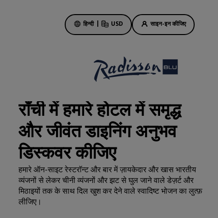
हिन्दी
|
USD
साइन-इन कीजिए
होटल की डील
हमारी डील के बारे में जानें
राँची में हमारे होटल में समृद्ध
पहली बार का मजा कुछ और ही होता है
और जीवंत डाइनिंग अनुभव
दिन की सबसे अच्छी डील
पहले से बुकिंग करें
डिस्कवर कीजिए
हमारे पैकेज देखें
हमारे ऑन-साइट रेस्टरॉन्ट और बार में ज़ायकेदार और खास भारतीय
व्यंजनों से लेकर चीनी व्यंजनों और झट से घुल जाने वाले डेज़र्ट और
ट्रैवल के आइडिए
मिठाइयों तक के साथ दिल खुश कर देने वाले स्वादिष्ट भोजन का लुत्फ़
ें
लीजिए।
परिवार के लिए अनुकूल होटल
Rad Pets