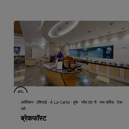
अमेरिकन · एशियाई · À La Carte · बुफे · ग्रैब एंड गो · रूम सर्विस · टेक-
अवे
ब्रेकफॉस्ट