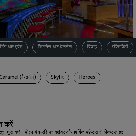
कोट का अनुरोध करें
इवेंट के डेस्टिनेशन
उद्योगों के लिए समाधान
फ्लाइट्स खोजें
टिंग और इवेंट
फिटनेस और वेलनेस
विवाह
एक्टिविटी
फ्लाइट्स खोजें
डाइनिंग
Caramel (कैरामेल)
Skylit
Heroes
किसी रेस्टोरेंट को खोजें
डिजिटल सेवाएं
Radisson Hotels ऐप
न करें
ा शुरू करें। बोल्ड पैन-एशियन फ्लेवर और हार्दिक बफ़ेट्स से लेकर लाइट