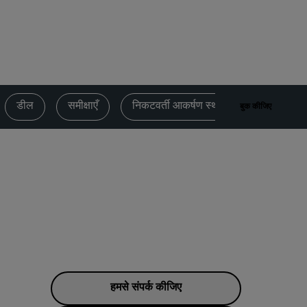
विवाह स्थल
लंबे समय तक ठहरना
स्पोर्ट टीमों का रहना
बिजनेस यात्री
सिटी सेंटर होटल
डील
समीक्षाएँ
निकटवर्ती आकर्षण स्थल
संपर्क करें
बुक कीजिए
हमारा ब्लॉग देखें
Radisson Rewards
Radisson Rewards को जानें
लाभ
पॉइंटों का उपयोग कैसे करें
पॉइंट कैसे पाएँ
Bookers and Planners
हमसे संपर्क कीजिए