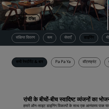
चीन में संबद्ध ब्रांड
गैलरी देखिए
संक्षिप्त विवरण
रूम
सेवाएँ
डाइनिंग
मी
सभी रेस्टोरेंट & बार
Pa Pa Ya
वॉटरफ्रंट
रांची के बीचों-बीच स्वादिष्ट व्यंजनों का भोज
हमारे ऑन-साइट डाइनिंग विकल्पों के साथ एक आनंदमय पाक यात्र