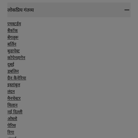
लोकप्रिय गंतव्य
एमस्टर्डम
बैंकॉक
बेंगलूरू
बर्लिन
बुडापेस्ट
कोपेनहागेन
दुबई
डबलिन
ग्रैन कैनेरिया
इस्तांबूल
लंदन
मैनचेस्टर
मिलान
नई दिल्ली
ओस्लो
पेरिस
रिगा