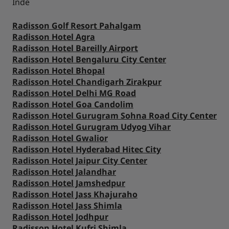
Inde
Radisson Golf Resort Pahalgam
Radisson Hotel Agra
Radisson Hotel Bareilly Airport
Radisson Hotel Bengaluru City Center
Radisson Hotel Bhopal
Radisson Hotel Chandigarh Zirakpur
Radisson Hotel Delhi MG Road
Radisson Hotel Goa Candolim
Radisson Hotel Gurugram Sohna Road City Center
Radisson Hotel Gurugram Udyog Vihar
Radisson Hotel Gwalior
Radisson Hotel Hyderabad Hitec City
Radisson Hotel Jaipur City Center
Radisson Hotel Jalandhar
Radisson Hotel Jamshedpur
Radisson Hotel Jass Khajuraho
Radisson Hotel Jass Shimla
Radisson Hotel Jodhpur
Radisson Hotel Kufri Shimla