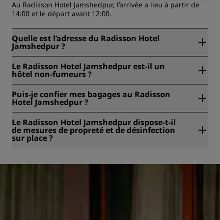
Au Radisson Hotel Jamshedpur, l’arrivée a lieu à partir de
14:00 et le départ avant 12:00.
Quelle est l’adresse du Radisson Hotel
Jamshedpur ?
Le Radisson Hotel Jamshedpur est situé à { 1}, 831001,
Le Radisson Hotel Jamshedpur est-il un
Jamshedpur, Inde.
hôtel non-fumeurs ?
Non, le Radisson Hotel Jamshedpur n’est pas un hôtel non-
Puis-je confier mes bagages au Radisson
fumeur. Nous disposons de chambres fumeurs à la
Hotel Jamshedpur ?
demande et sous réserve de disponibilité.
Oui, une consigne à bagages est proposée au Radisson
Le Radisson Hotel Jamshedpur dispose-t-il
Hotel Jamshedpur.
de mesures de propreté et de désinfection
sur place ?
Tous les hôtels Radisson appliquent des mesures de
propreté et d’hygiène afin de préserver la santé, la sûreté
et la sécurité de leurs clients. Pour en savoir plus :
https://www.radissonhotels.com/en-us/social-
responsibility/health-safety