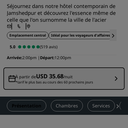
Séjournez dans notre hôtel contemporain de
Jamshedpur et découvrez l'essence même de
celle que l'on surnomme la ville de l'acier
Emplacement central
Idéal pour les voyageurs d’affaires
Idéal p
5.0
(519 avis)
Arrivée
2:00pm
Départ
12:00pm
USD 35.68
À partir de
/nuit
*tarif le plus bas au cours des 60 prochains jours
Présentation
Chambres
Services
R