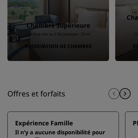
Cha
Chambre Supérieure
1 lit king-size ou 2 lits jumeaux · 29 m²
1 
RÉSERVATION DE CHAMBRE
R
Offres et forfaits
Expérience Famille
P
Il n’y a aucune disponibilité pour