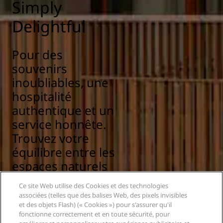
Simply
Delightful
Pour des
souvenirs
inoubliables, une
hospitalité
authentique et un
service honnête.
Trouvez votre
équilibre entre les
espaces naturels
relaxants, les
Ce site Web utilise des Cookies et des technologies
détails bien
associées (telles que des balises Web, des pixels invisibles
pensés et les
et des objets Flash) (« Cookies ») pour s'assurer qu'il
fonctionne correctement et en toute sécurité, pour
délices inattendus