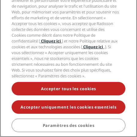
améliorer et personnaliser votre expérience publicitaire et
de notre hôtel
de navigation, pour analyser le trafic et l'utilisation du site
Web, pour mémoriser vos paramètres et pour soutenir nos
résolument
efforts de marketing et de vente. En sélectionnant «
scandinave en son
Accepter tous les cookies », vous acceptez que Radisson
collecte des données vous concernant et utilise des
cœur.
Cookies comme décrit dans notre Politique de
confidentialité [
Cliquez ici
] et notre Politique relative aux
cookies et aux technologies associées [
Cliquez ici
.]. Si
EN SAVOIR PLUS
vous sélectionnez « Accepter uniquement les cookies
essentiels », nous ne stockerons que les cookies
strictement nécessaires au bon fonctionnement du site
Web. Si vous souhaitez faire des choix plus spécifiques,
sélectionnez « Paramètres des cookies ».
Accepter tous les cookies
Accepter uniquement les cookies essentiels
Destinations tendance
Amsterdam
Paramètres des cookies
RÉSERVER
Bangkok
Bangalore