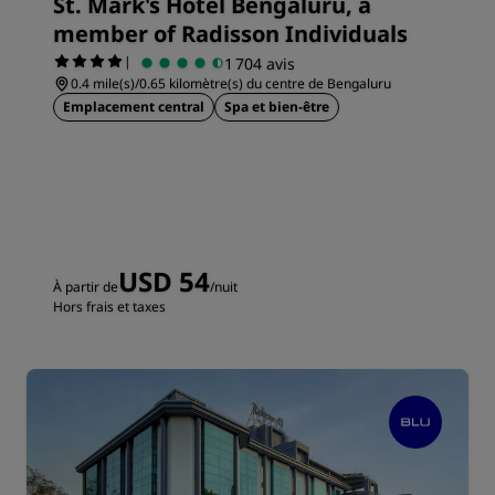
St. Mark's Hotel Bengaluru, a
member of Radisson Individuals
|
1 704 avis
0.4 mile(s)/0.65 kilomètre(s) du centre de Bengaluru
Emplacement central
Spa et bien-être
USD 54
À partir de
/nuit
Hors frais et taxes