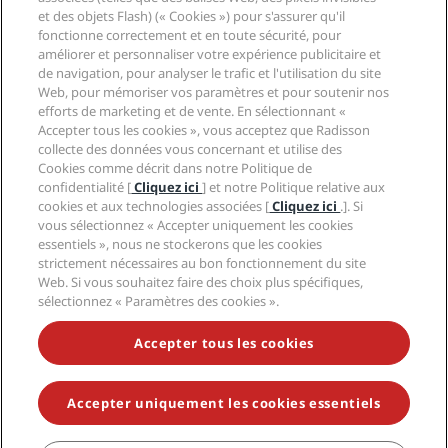
Légal
Application Radisson Hotels
et des objets Flash) (« Cookies ») pour s'assurer qu'il
Médias
Hôtels adaptés aux sportifs
fonctionne correctement et en toute sécurité, pour
Carrières RHG
Centre de confidentialité
Aide
Hôtels adaptés aux Familles
améliorer et personnaliser votre expérience publicitaire et
Carrières PPHE
Mentions légales
Santé et sécurité
de navigation, pour analyser le trafic et l'utilisation du site
Carrières EHL
Conditions générales Radisson Rewards
Web, pour mémoriser vos paramètres et pour soutenir nos
Avis aux consommateurs
The Club by RHG
Médias sociaux
Contrat d’utilisation du site
efforts de marketing et de vente. En sélectionnant «
Contact
Opportunités de développement
Accepter tous les cookies », vous acceptez que Radisson
Accessibilité numérique
FAQ
Marques Radisson Hotels
Entreprise responsable
collecte des données vous concernant et utilise des
Déclaration sur l’esclavage moderne
Plan du site
Cookies comme décrit dans notre Politique de
Approvisionnement
confidentialité [
Cliquez ici
] et notre Politique relative aux
cookies et aux technologies associées [
Cliquez ici
.]. Si
vous sélectionnez « Accepter uniquement les cookies
essentiels », nous ne stockerons que les cookies
strictement nécessaires au bon fonctionnement du site
Web. Si vous souhaitez faire des choix plus spécifiques,
sélectionnez « Paramètres des cookies ».
NE MANQUEZ AUCUNE DE NOS OFFRES LES PLUS
POPULAIRES
Accepter tous les cookies
Accepter uniquement les cookies essentiels
© 2026 Radisson Hotel Group.
Tous droits réservés. RHG Radisson
Hotel Group, Radisson, Radisson RED, Radisson Blu, Radisson Collection,
Radisson Individuals, Park Plaza, Park Inn, Country Inn & Suites, Prize by