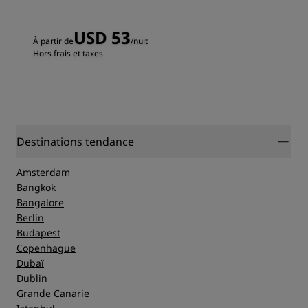
USD 53
À partir de
/nuit
Hors frais et taxes
Destinations tendance
Amsterdam
Bangkok
Bangalore
Berlin
Budapest
Copenhague
Dubaï
Dublin
Grande Canarie