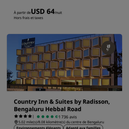
USD 64
À partir de
/nuit
Hors frais et taxes
Country Inn & Suites by Radisson,
Bengaluru Hebbal Road
|
1 736 avis
5.02 mile(s)/8.08 kilomètre(s) du centre de Bengaluru
Environnements élégants
Adapté aux familles