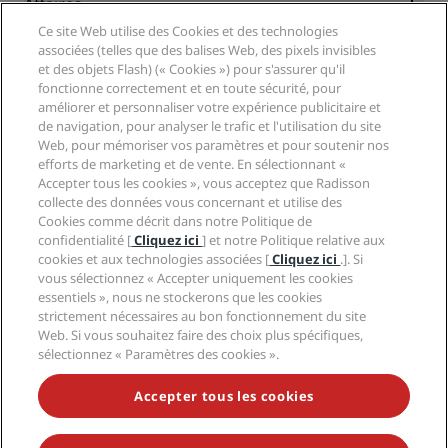
Affaires
Destinations
Agents de voyages
Ce site Web utilise des Cookies et des technologies
Nouveaux et futurs hôtels
Radisson Hotel Group
associées (telles que des balises Web, des pixels invisibles
Légal
Application Radisson Hotels
et des objets Flash) (« Cookies ») pour s'assurer qu'il
Médias
Hôtels adaptés aux sportifs
fonctionne correctement et en toute sécurité, pour
Carrières RHG
Centre de confidentialité
Aide
Hôtels adaptés aux Familles
améliorer et personnaliser votre expérience publicitaire et
Carrières PPHE
Mentions légales
Santé et sécurité
de navigation, pour analyser le trafic et l'utilisation du site
Carrières EHL
Conditions générales Radisson Rewards
Web, pour mémoriser vos paramètres et pour soutenir nos
Avis aux consommateurs
The Club by RHG
Médias sociaux
Contrat d’utilisation du site
efforts de marketing et de vente. En sélectionnant «
Contact
Opportunités de développement
Accepter tous les cookies », vous acceptez que Radisson
Accessibilité numérique
FAQ
Marques Radisson Hotels
Entreprise responsable
collecte des données vous concernant et utilise des
Déclaration sur l’esclavage moderne
Plan du site
Cookies comme décrit dans notre Politique de
Approvisionnement
confidentialité [
Cliquez ici
] et notre Politique relative aux
cookies et aux technologies associées [
Cliquez ici
.]. Si
vous sélectionnez « Accepter uniquement les cookies
essentiels », nous ne stockerons que les cookies
strictement nécessaires au bon fonctionnement du site
Web. Si vous souhaitez faire des choix plus spécifiques,
sélectionnez « Paramètres des cookies ».
NE MANQUEZ AUCUNE DE NOS OFFRES LES PLUS
POPULAIRES
Accepter tous les cookies