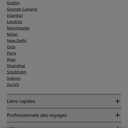
Dublin
Grande Canarie
Istanbul
Londres
Manchester
Milan
New Delhi
Oslo
Paris
Riga
Shanghai
Stockholm
Sydney
Zurich
Liens rapides
Radisson Rewards
Professionnels des voyages
Garantie des meilleurs tarifs en ligne
Blog
Partenaires