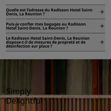
Quelle est l’adresse du Radisson Hotel Saint-
Denis, La Reunion ?
Le Radisson Hotel Saint-Denis, La Reunion se trouve au 2
Puis-je confier mes bagages au Radisson
Rue Doret, Saint-Denis - La Réunion, Île de la Réunion,
Hotel Saint-Denis, La Reunion ?
département français.
Oui, une consigne à bagages est proposée au Radisson
Le Radisson Hotel Saint-Denis, La Reunion
Hotel Saint-Denis, La Reunion.
dispose-t-il de mesures de propreté et de
désinfection sur place ?
Tous les hôtels Radisson appliquent des mesures de
propreté et d’hygiène afin de préserver la santé, la sûreté
et la sécurité de leurs clients. Pour en savoir plus :
https://www.radissonhotels.com/en-us/social-
responsibility/health-safety
Simply
Delightful