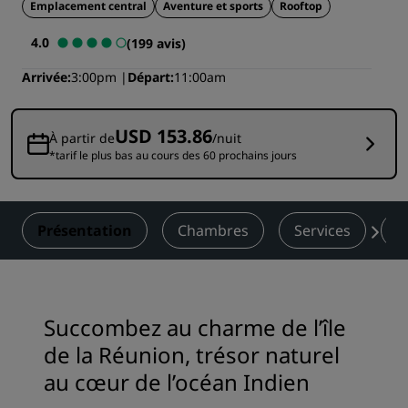
Emplacement central
Aventure et sports
Rooftop
4.0
(199 avis)
Arrivée
3:00pm
Départ
11:00am
USD 153.86
À partir de
/nuit
*tarif le plus bas au cours des 60 prochains jours
Présentation
Chambres
Services
R
Succombez au charme de l’île
de la Réunion, trésor naturel
au cœur de l’océan Indien