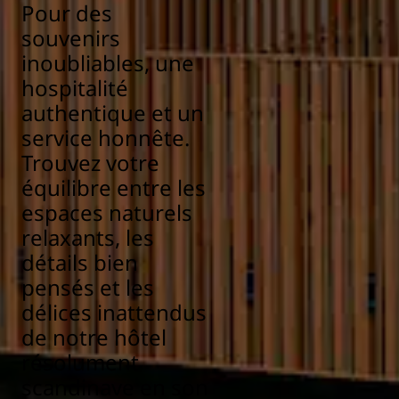
Pour des
souvenirs
inoubliables, une
hospitalité
authentique et un
service honnête.
Trouvez votre
équilibre entre les
espaces naturels
relaxants, les
détails bien
pensés et les
délices inattendus
de notre hôtel
résolument
scandinave en son