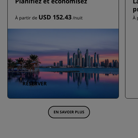
Planifiez et économisez
L
p
USD 152.43
À partir de
/nuit
À 
RÉSERVER
EN SAVOIR PLUS