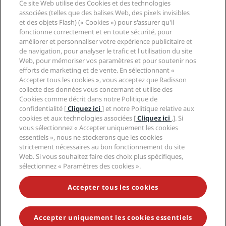
Ce site Web utilise des Cookies et des technologies
Nouveaux et futurs hôtels
Radisson Hotel Group
associées (telles que des balises Web, des pixels invisibles
Légal
Application Radisson Hotels
et des objets Flash) (« Cookies ») pour s'assurer qu'il
Médias
Hôtels adaptés aux sportifs
fonctionne correctement et en toute sécurité, pour
Carrières RHG
Centre de confidentialité
Aide
Hôtels adaptés aux Familles
améliorer et personnaliser votre expérience publicitaire et
Carrières PPHE
Mentions légales
Santé et sécurité
de navigation, pour analyser le trafic et l'utilisation du site
Carrières EHL
Conditions générales Radisson Rewards
Web, pour mémoriser vos paramètres et pour soutenir nos
Avis aux consommateurs
The Club by RHG
Médias sociaux
Contrat d’utilisation du site
efforts de marketing et de vente. En sélectionnant «
Contact
Opportunités de développement
Accepter tous les cookies », vous acceptez que Radisson
Accessibilité numérique
FAQ
Marques Radisson Hotels
Entreprise responsable
collecte des données vous concernant et utilise des
Déclaration sur l’esclavage moderne
Plan du site
Cookies comme décrit dans notre Politique de
Approvisionnement
confidentialité [
Cliquez ici
] et notre Politique relative aux
cookies et aux technologies associées [
Cliquez ici
.]. Si
vous sélectionnez « Accepter uniquement les cookies
essentiels », nous ne stockerons que les cookies
strictement nécessaires au bon fonctionnement du site
Web. Si vous souhaitez faire des choix plus spécifiques,
sélectionnez « Paramètres des cookies ».
NE MANQUEZ AUCUNE DE NOS OFFRES LES PLUS
POPULAIRES
Accepter tous les cookies
Accepter uniquement les cookies essentiels
© 2026 Radisson Hotel Group.
Tous droits réservés. RHG Radisson