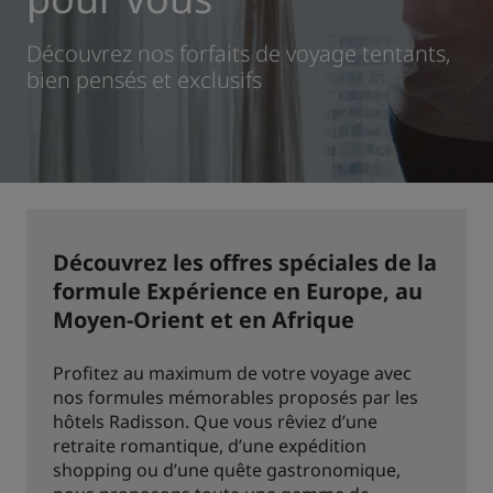
Park Plaza
Park Inn by Radisson
Découvrez nos forfaits de voyage tentants,
Hôtels du centre-ville
bien pensés et exclusifs
Consultez notre blog
Prize by Radisson
Country Inn & Suites
Marques affiliées en Chine
Découvrez les offres spéciales de la
J.
Jin Jiang
formule Expérience en Europe, au
Moyen-Orient et en Afrique
Kunlun
Profitez au maximum de votre voyage avec
Golden Tulip
nos formules mémorables proposés par les
hôtels Radisson. Que vous rêviez d’une
retraite romantique, d’une expédition
shopping ou d’une quête gastronomique,