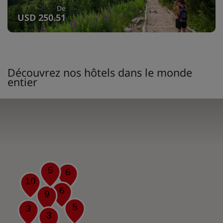
De
USD 250.51
Découvrez nos hôtels dans le monde
entier
5
6
10
6
9
5
3
3