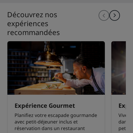
Découvrez nos
expériences
recommandées
Expérience Gourmet
Expé
Planifiez votre escapade gourmande
Vivez
avec petit-déjeuner inclus et
dans 
réservation dans un restaurant
petit-d