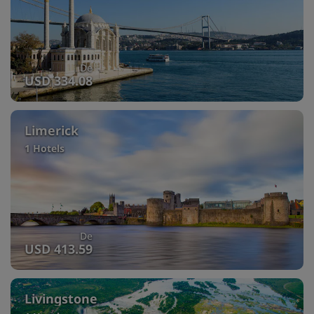
De
USD 334.08
Limerick
1 Hotels
De
USD 413.59
Livingstone