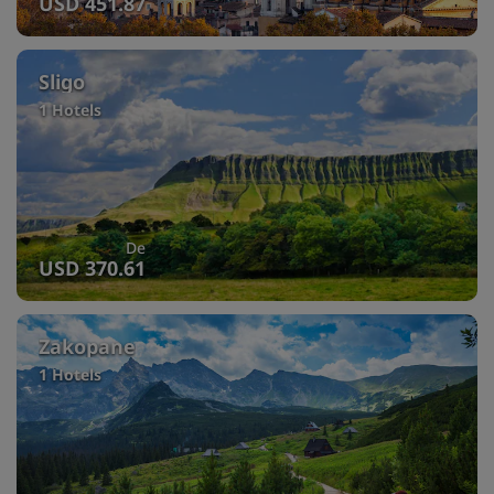
USD 451.87
Sligo
1 Hotels
De
USD 370.61
Zakopane
1 Hotels