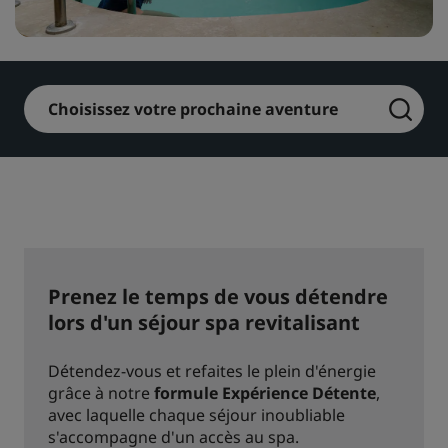
Park Plaza
Park Inn by Radisson
Hôtels du centre-ville
Choisissez votre prochaine aventure
Consultez notre blog
Prize by Radisson
Country Inn & Suites
Marques affiliées en Chine
J.
Jin Jiang
Prenez le temps de vous détendre
lors d'un séjour spa revitalisant
Kunlun
Golden Tulip
Détendez-vous et refaites le plein d'énergie
grâce à notre
formule Expérience Détente
,
avec laquelle chaque séjour inoubliable
s'accompagne d'un accès au spa.