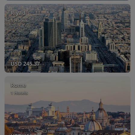
Riyad
5 Hotels
De
USD 245.37
Rome
1 Hotels
De