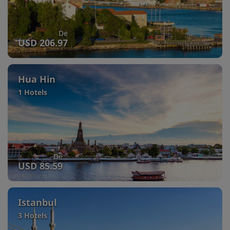
De
USD 206.97
Hua Hin
1 Hotels
De
USD 85.59
Istanbul
3 Hotels