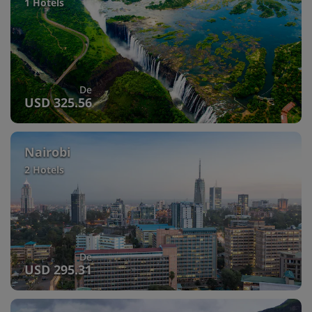
1 Hotels
De
USD 325.56
Nairobi
2 Hotels
De
USD 295.31