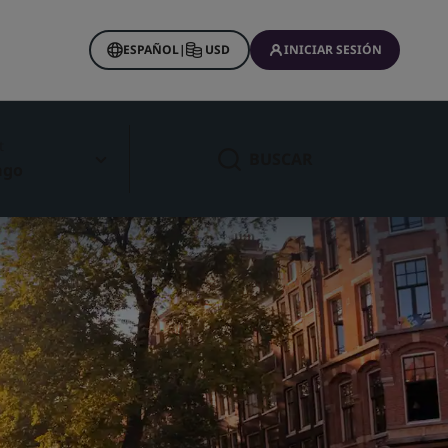
ESPAÑOL
|
USD
INICIAR SESIÓN
t
BUSCAR
ago