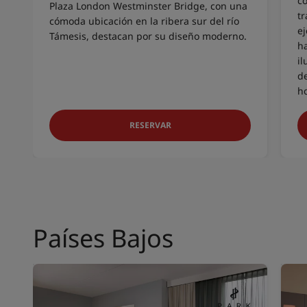
co
Plaza London Westminster Bridge, con una
tr
cómoda ubicación en la ribera sur del río
e
Támesis, destacan por su diseño moderno.
h
i
d
ho
RESERVAR
Países Bajos