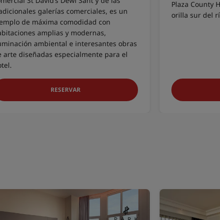
mercial St David’s Dewi Sant y de las
Plaza County H
adicionales galerías comerciales, es un
orilla sur del 
jemplo de máxima comodidad con
abitaciones amplias y modernas,
luminación ambiental e interesantes obras
e arte diseñadas especialmente para el
tel.
RESERVAR