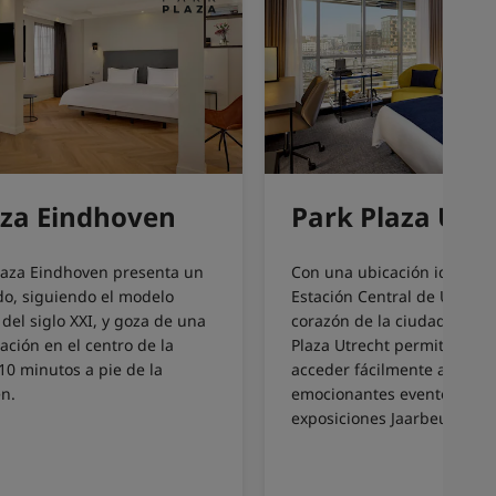
aza Eindhoven
Park Plaza Utr
Plaza Eindhoven presenta un
Con una ubicación ideal cer
ado, siguiendo el modelo
Estación Central de Utrecht
del siglo XXI, y goza de una
corazón de la ciudad, el el
ación en el centro de la
Plaza Utrecht permite a lo
 10 minutos a pie de la
acceder fácilmente a las co
en.
emocionantes eventos del 
exposiciones Jaarbeurs.