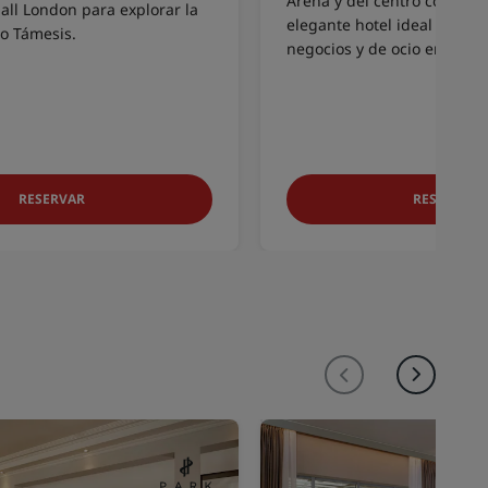
Arena y del centro comercial
all London para explorar la
elegante hotel ideal para e
río Támesis.
negocios y de ocio en Yorks
RESERVAR
RESERVAR