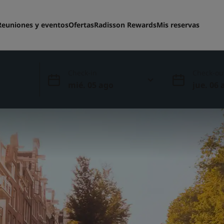
Reuniones y eventos
Ofertas
Radisson Rewards
Mis reservas
Check-in
Check-ou
mié. 05 ago
jue. 06 