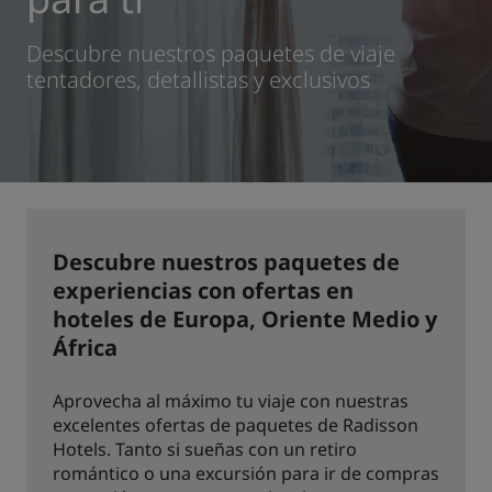
Park Plaza
Park Inn by Radisson
Descubre nuestros paquetes de viaje
Hoteles en el centro de la ciudad
tentadores, detallistas y exclusivos
Visita nuestro blog
Prize by Radisson
Country Inn & Suites
Marcas afiliadas en China
Descubre nuestros paquetes de
J.
Jin Jiang
experiencias con ofertas en
hoteles de Europa, Oriente Medio y
África
Kunlun
Golden Tulip
Aprovecha al máximo tu viaje con nuestras
excelentes ofertas de paquetes de Radisson
Hotels. Tanto si sueñas con un retiro
romántico o una excursión para ir de compras