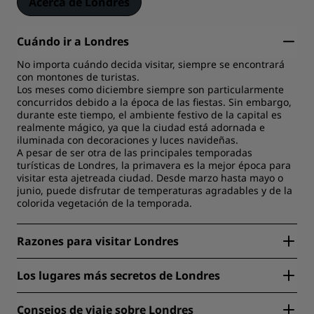
Acerca de Londres
Cuándo ir a Londres
No importa cuándo decida visitar, siempre se encontrará
con montones de turistas.
Los meses como diciembre siempre son particularmente
concurridos debido a la época de las fiestas. Sin embargo,
durante este tiempo, el ambiente festivo de la capital es
realmente mágico, ya que la ciudad está adornada e
iluminada con decoraciones y luces navideñas.
A pesar de ser otra de las principales temporadas
turísticas de Londres, la primavera es la mejor época para
visitar esta ajetreada ciudad. Desde marzo hasta mayo o
junio, puede disfrutar de temperaturas agradables y de la
colorida vegetación de la temporada.
Razones para visitar Londres
Desde una emocionante y variada escena culinaria hasta
Los lugares más secretos de Londres
un entretenimiento increíblemente bueno, Londres tiene
algo para ofrecer a todos. Al ser la capital de Inglaterra y el
Estos son algunos de nuestros lugares secretos favoritos
Reino Unido, Londres es un crisol de culturas
Consejos de viaje sobre Londres
en esta emocionante y moderna ciudad: