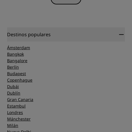
Destinos populares
Ámsterdam
Bangkok
Bangalore
Berlín
Budapest
Copenhague
Dubái
Dublín
Gran Canaria
Estambul
Londres
Mánchester
Milán
Nueva Delhi