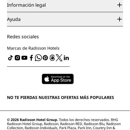
Nuevos hoteles y próximas aperturas
Radisson Hotel Group
Información legal
Aplicación de Radisson Hotels
Medios
Hoteles Sports Approved
Empleos en RHG
Centro de privacidad
Ayuda
Hoteles ideales para familias
Empleos en PPHE
Aviso legal
Salud y seguridad
Empleos en EHL
Términos y condiciones de Radisson Rewards
Avisos al consumidor
The Club by RHG
Redes sociales
Acuerdo de uso del sitio
Contacto
Oportunidades de desarrollo
Accesibilidad digital
Preguntas frecuentes
Marcas de Radisson Hotels
Responsabilidad social corporativa
Declaración sobre la esclavitud moderna
Mapa del sitio
Compras
NO TE PIERDAS NUESTRAS OFERTAS MÁS POPULARES
© 2026 Radisson Hotel Group.
Todos los derechos reservados. RHG
Radisson Hotel Group, Radisson, Radisson RED, Radisson Blu, Radisson
Collection, Radisson Individuals, Park Plaza, Park Inn, Country Inn &