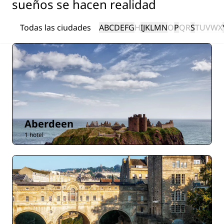
sueños se hacen realidad
Todas las ciudades
A
B
C
D
E
F
G
H
I
J
K
L
M
N
O
P
Q
R
S
T
U
V
W
X
Aberdeen
1 hotel