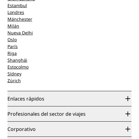
Estambul
Londres
Mánchester
Milán
Nueva Delhi
Oslo
París
Riga
Shanghái
Estocolmo
Sídney
Zúrich
Enlaces rápidos
Radisson Rewards
Profesionales del sector de viajes
Garantía de la mejor tarifa en línea
Blog
Colaboradores
Corporativo
Destinos
Agentes de viajes