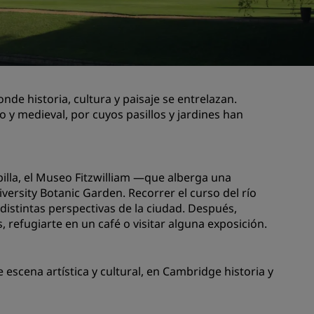
niones
Espacios para celebración de
bodas
Estancias sostenibles
Estancias para equipos
deportivos
nde historia, cultura y paisaje se entrelazan.
o y medieval, por cuyos pasillos y jardines han
Viajeros de negocios
Hoteles en el centro de la ciudad
Visita nuestro blog
apilla, el Museo Fitzwilliam —que alberga una
ersity Botanic Garden. Recorrer el curso del río
Radisson Rewards
istintas perspectivas de la ciudad. Después,
, refugiarte en un café o visitar alguna exposición.
Descubre Radisson Rewards
Ventajas
Cómo utilizar los puntos
escena artística y cultural, en Cambridge historia y
els
Cómo obtener puntos
Bookers and Planners