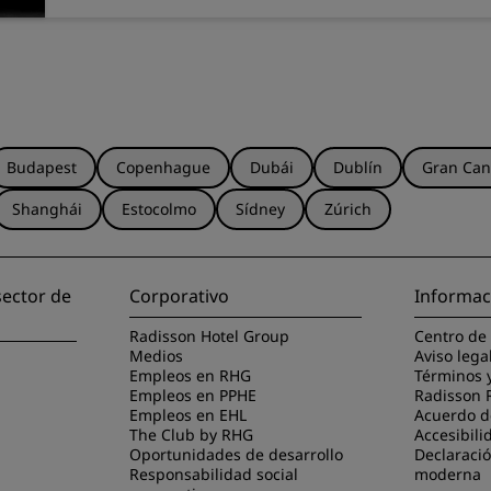
Budapest
Copenhague
Dubái
Dublín
Gran Can
Shanghái
Estocolmo
Sídney
Zúrich
sector de
Corporativo
Informac
Radisson Hotel Group
Centro de
Medios
Aviso lega
Empleos en RHG
Términos 
Empleos en PPHE
Radisson 
Empleos en EHL
Acuerdo de
The Club by RHG
Accesibili
Oportunidades de desarrollo
Declaració
Responsabilidad social
moderna