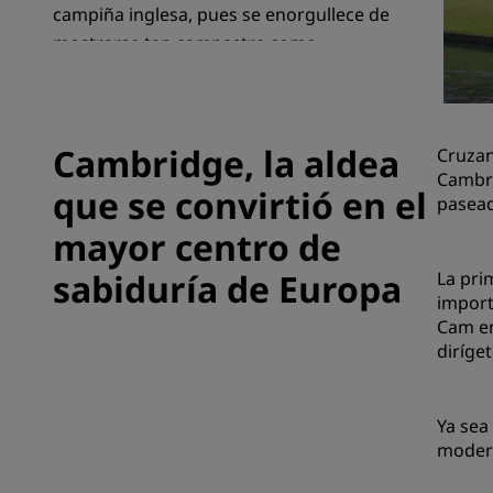
campiña inglesa, pues se enorgullece de
mostrarse tan campestre como
urbanita ante quienes la visitan.
Marcas afiliadas en China
Cambridge, la aldea
Cruzan
Cambri
que se convirtió en el
pasead
mayor centro de
sabiduría de Europa
La pri
import
Cam en
diríge
Ya sea
modern