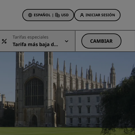
ESPAÑOL
|
USD
INICIAR SESIÓN
ewards
Tarifas especiales
s
CAMBIAR
Tarifa más baja dis
Ofertas de hotel
ponible
Descubre nuestras ofertas
A la primera va la vencida
Ofertas especiales
Reservar con antelación
ma
Consultar nuestros paquetes
Ideas de viaje
Hoteles para familias
gs
Rad Pets