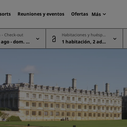
sorts
Reuniones y eventos
Ofertas
Más
Radisson R
 - Check-out
Habitaciones y huéspe
Mis reserva
des
 ago - dom. 0
1 habitación, 2 adul
Encuentra tu hotel
tos
Destinos
Resorts
Apartahoteles
Hoteles en el aeropuerto
Hoteles nuevos y de próxi
apertura
Reuniones y eventos
Descubre Radisson Meetin