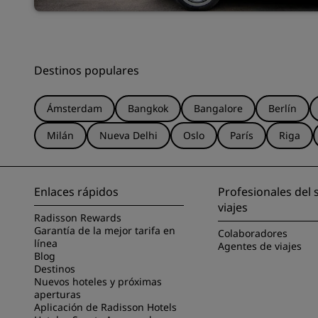
Destinos populares
Ámsterdam
Bangkok
Bangalore
Berlín
Milán
Nueva Delhi
Oslo
París
Riga
Enlaces rápidos
Profesionales del 
viajes
Radisson Rewards
Garantía de la mejor tarifa en
Colaboradores
línea
Agentes de viajes
Blog
Destinos
Nuevos hoteles y próximas
aperturas
Aplicación de Radisson Hotels