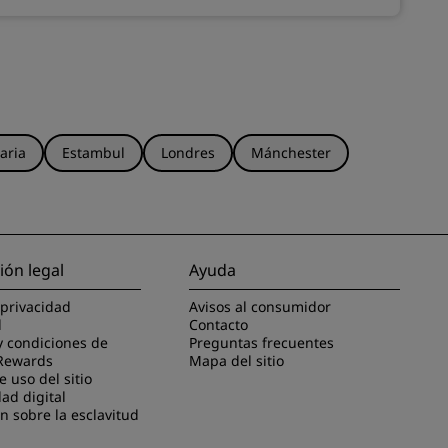
aria
Estambul
Londres
Mánchester
ión legal
Ayuda
 privacidad
Avisos al consumidor
l
Contacto
y condiciones de
Preguntas frecuentes
Rewards
Mapa del sitio
 uso del sitio
dad digital
n sobre la esclavitud