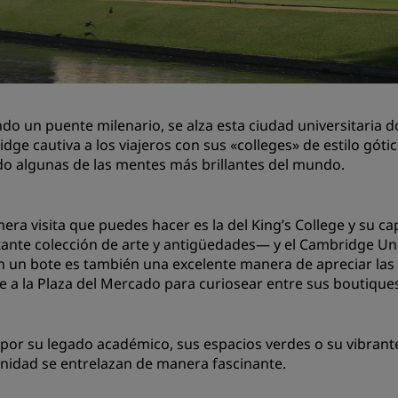
Reserva un espacio de reu
Solicita un presupuesto
Destinos para eventos
Soluciones sectoriales
do un puente milenario, se alza esta ciudad universitaria do
dge cautiva a los viajeros con sus «colleges» de estilo gótic
Buscar vuelos
o algunas de las mentes más brillantes del mundo.
Buscar vuelos
mera visita que puedes hacer es la del King’s College y su c
Restaurantes
ante colección de arte y antigüedades— y el Cambridge Univ
 un bote es también una excelente manera de apreciar las d
Buscar restaurantes
te a la Plaza del Mercado para curiosear entre sus boutiques
Servicios digitales
 por su legado académico, sus espacios verdes o su vibrante 
Aplicación de Radisson Hot
idad se entrelazan de manera fascinante.