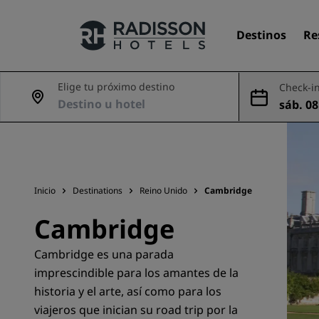
Destinos
Re
Elige tu próximo destino
Check-in
sáb. 08
Nuestras marcas
9 ago
Marcas de Radisson Hotels
Inicio
Destinations
Reino Unido
Cambridge
Cambridge
Cambridge es una parada
imprescindible para los amantes de la
historia y el arte, así como para los
viajeros que inician su road trip por la