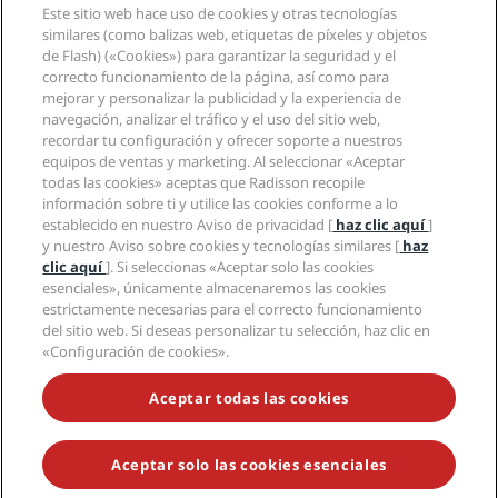
Agentes de viajes
Este sitio web hace uso de cookies y otras tecnologías
Nuevos hoteles y próximas aperturas
Radisson Hotel Group
similares (como balizas web, etiquetas de píxeles y objetos
Información legal
Aplicación de Radisson Hotels
de Flash) («Cookies») para garantizar la seguridad y el
Medios
Hoteles Sports Approved
correcto funcionamiento de la página, así como para
Empleos en RHG
Centro de privacidad
Ayuda
Hoteles ideales para familias
mejorar y personalizar la publicidad y la experiencia de
Empleos en PPHE
Aviso legal
Salud y seguridad
navegación, analizar el tráfico y el uso del sitio web,
Empleos en EHL
Términos y condiciones de Radisson Rewards
recordar tu configuración y ofrecer soporte a nuestros
Avisos al consumidor
The Club by RHG
Redes sociales
Acuerdo de uso del sitio
equipos de ventas y marketing. Al seleccionar «Aceptar
Contacto
Oportunidades de desarrollo
todas las cookies» aceptas que Radisson recopile
Accesibilidad digital
Preguntas frecuentes
Marcas de Radisson Hotels
Responsabilidad social corporativa
información sobre ti y utilice las cookies conforme a lo
Declaración sobre la esclavitud moderna
Mapa del sitio
establecido en nuestro Aviso de privacidad [
haz clic aquí
]
Compras
y nuestro Aviso sobre cookies y tecnologías similares [
haz
clic aquí
]. Si seleccionas «Aceptar solo las cookies
esenciales», únicamente almacenaremos las cookies
estrictamente necesarias para el correcto funcionamiento
del sitio web. Si deseas personalizar tu selección, haz clic en
«Configuración de cookies».
NO TE PIERDAS NUESTRAS OFERTAS MÁS POPULARES
Aceptar todas las cookies
Aceptar solo las cookies esenciales
© 2026 Radisson Hotel Group.
Todos los derechos reservados. RHG
Radisson Hotel Group, Radisson, Radisson RED, Radisson Blu, Radisson