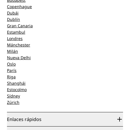
Budapest
Copenhague
Dubái
Dublín
Gran Canaria
Estambul
Londres
Mánchester
Milán
Nueva Delhi
Oslo
París
Riga
Shanghái
Estocolmo
Sídney
Zúrich
Enlaces rápidos