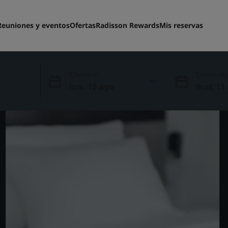
Reuniones y eventos
Ofertas
Radisson Rewards
Mis reservas
Check-in
Check-ou
lun. 10 ago
mar. 11