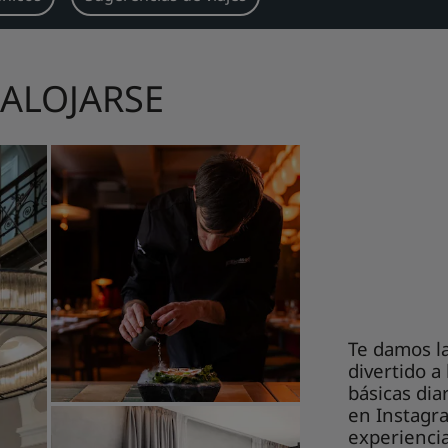
ALOJARSE
Te damos l
divertido 
básicas dia
en Instagr
experiencia