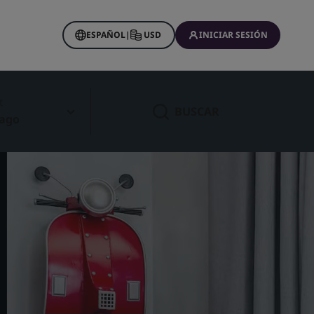
ESPAÑOL
|
USD
INICIAR SESIÓN
t
BUSCAR
 ago