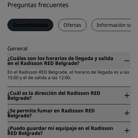
Preguntas frecuentes
Generalidades
Ofertas
Información sobr
General
¿Cuáles son los horarios de llegada y salida
en el Radisson RED Belgrade?
En el Radisson RED Belgrade, el horario de llegada es a las
15:00 y el de salida a las 12:00.
¿Cuál es la dirección del Radisson RED
Belgrade?
El Radisson RED Belgrade está ubicado en Takovska 49,
¿Se permite fumar en Radisson RED
Belgrado, Serbia.
Belgrade?
No, no está permitido fumar en el Radisson RED Belgrade.
¿Puedo guardar mi equipaje en el Radisson
RED Belgrade?