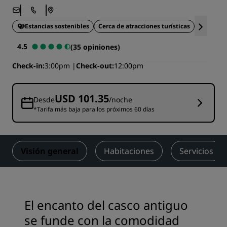
Estancias sostenibles
Cerca de atracciones turísticas
Asient
4.5
(35 opiniones)
Check-in
3:00pm
Check-out
12:00pm
USD 101.35
Desde
/noche
*Tarifa más baja para los próximos 60 días
Visión general
Habitaciones
Servicios
El encanto del casco antiguo
se funde con la comodidad