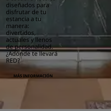
diseñados para
disfrutar de tu
estancia a tu
manera:
divertidos,
actuales y llenos
de personalidad.
¿Adónde te llevará
RED?
MÁS INFORMACIÓN