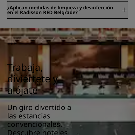
Sí, hay consigna disponible en el Radisson RED Belgrade.
¿Aplican medidas de limpieza y desinfección
en el Radisson RED Belgrade?
Todos los hoteles Radisson aplican medidas de limpieza y
desinfección para garantizar la salud y la seguridad de
nuestros huéspedes. Más información:
https://www.radissonhotels.com/es-es/salud-seguridad
Trabaja,
diviértete y
alójate
Un giro divertido a
las estancias
convencionales.
Descubre hoteles