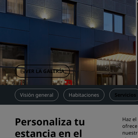
Marcas afiliadas en China
VER LA GALERÍA
Visión general
Habitaciones
Servicios
Personaliza tu
Haz el
ofrece
estancia en el
nuestr