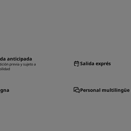
da anticipada
Salida exprés
ición previa y sujeto a
bilidad
igna
Personal multilingüe