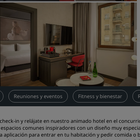
Reserva un espacio de reu
Solicita un presupuesto
Destinos para eventos
Soluciones sectoriales
Buscar vuelos
Buscar vuelos
Restaurantes
Buscar restaurantes
Reuniones y eventos
Fitness y bienestar
Servicios digitales
 check-in y relájate en nuestro animado hotel en el concurr
Aplicación de Radisson Hot
 espacios comunes inspiradores con un diseño muy especial.
a aplicación para entrar en tu habitación y pedir comida o b