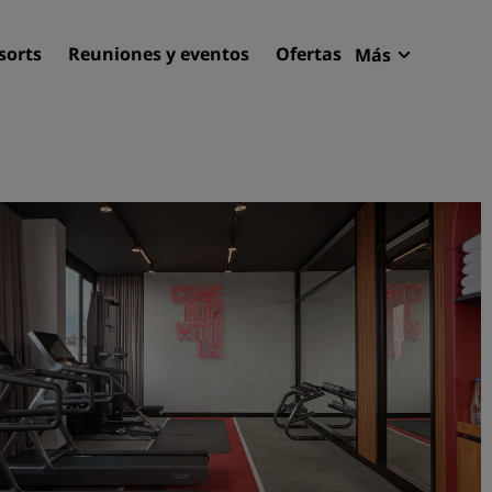
sorts
Reuniones y eventos
Ofertas
Más
Radisson R
Mis reserva
Encuentra tu hotel
Destinos
Resorts
Apartahoteles
Hoteles en el aeropuerto
Hoteles nuevos y de próxi
apertura
Reuniones y eventos
Descubre Radisson Meetin