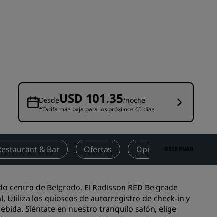
niones
Espacios para celebración de
bodas
Estancias sostenibles
Estancias para equipos
deportivos
Viajeros de negocios
Hoteles en el centro de la ciudad
USD 101.35
Desde
/noche
Visita nuestro blog
*Tarifa más baja para los próximos 60 días
Radisson Rewards
Restaurant & Bar
Ofertas
Opiniones
Punt
RESERVAR
Descubre Radisson Rewards
Ventajas
Cómo utilizar los puntos
ido centro de Belgrado. El Radisson RED Belgrade
els
 Utiliza los quioscos de autorregistro de check-in y
Cómo obtener puntos
ebida. Siéntate en nuestro tranquilo salón, elige
Bookers and Planners