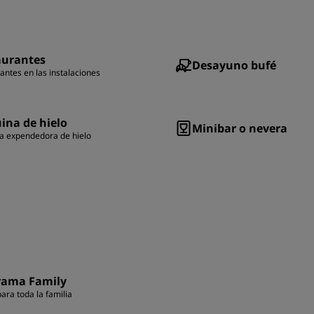
aurantes
Desayuno bufé
antes en las instalaciones
ina de hielo
Minibar o nevera
a expendedora de hielo
rama Family
para toda la familia