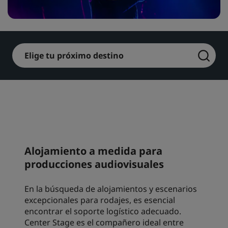
Park Plaza
Park Inn by Radisson
Hoteles en el centro de la ciudad
Elige tu próximo destino
Visita nuestro blog
Prize by Radisson
Country Inn & Suites
Marcas afiliadas en China
J.
Jin Jiang
Alojamiento a medida para
producciones audiovisuales
Kunlun
Golden Tulip
En la búsqueda de alojamientos y escenarios
excepcionales para rodajes, es esencial
encontrar el soporte logístico adecuado.
Center Stage es el compañero ideal entre