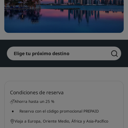
Park Plaza
Park Inn by Radisson
Hoteles en el centro de la ciudad
Visita nuestro blog
Prize by Radisson
Country Inn & Suites
Elige tu próximo destino
Marcas afiliadas en China
J.
Jin Jiang
Condiciones de reserva
Kunlun
Golden Tulip
Ahorra hasta un 25 %
Reserva con el código promocional PREPAID
Viaja a Europa, Oriente Medio, África y Asia-Pacífico