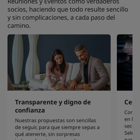
Reuniones y Eventos como verdaderos
socios, haciendo que todo resulte sencillo
y sin complicaciones, a cada paso del
camino.
Transparente y digno de
Cent
confianza
Contam
en la 
Nuestras propuestas son sencillas
sector
de seguir, para que siempre sepas a
Selecc
qué atenerte, sin sorpresas
para c