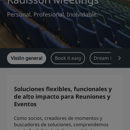
Park Plaza
Park Inn by Radisson
Personal. Profesional. Inolvidable.
Hoteles en el centro de la ciudad
Visita nuestro blog
Prize by Radisson
Country Inn & Suites
Visión general
Book it easy
Dream Machine
Marcas afiliadas en China
J.
Jin Jiang
Soluciones flexibles, funcionales y
de alto impacto para Reuniones y
Kunlun
Golden Tulip
Eventos
Como socios, creadores de momentos y
buscadores de soluciones, comprendemos