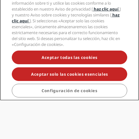
información sobre ti y utilice las cookies conforme a lo
Regístrate en Radisson Rewards
establecido en nuestro Aviso de privacidad [
haz clic aquí
]
y nuestro Aviso sobre cookies y tecnologías similares [
haz
Mejora tu estancia y empieza a disfrutar de nuestras
clic aquí
]. Si seleccionas «Aceptar solo las cookies
ventajas solo para miembros exclusivas hoy mismo.
esenciales», únicamente almacenaremos las cookies
Iniciar sesión
estrictamente necesarias para el correcto funcionamiento
del sitio web. Si deseas personalizar tu selección, haz clic en
ÚNETE A NOSOTROS
«Configuración de cookies».
Aceptar todas las cookies
Aceptar solo las cookies esenciales
Destinos populares
Enlaces rápidos
Configuración de cookies
Profesionales del sector de viajes
Corporativo
Información legal