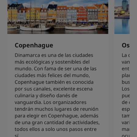
Copenhague
Oslo
Dinamarca es una de las ciudades
La cap
más ecológicas y sostenibles del
vangua
mundo. Con fama de ser una de las
entorn
ciudades más felices del mundo,
planif
Copenhague también es conocida
buscan
por sus canales, excelente escena
Los lu
culinaria y diseño danés de
pueden
vanguardia. Los organizadores
de con
tendrán muchos lugares de reunión
espaci
para elegir en Copenhague, además
tambié
de una gran cantidad de actividades,
varied
todos ellos a solo unos pasos entre
manten
sí.
ocupad