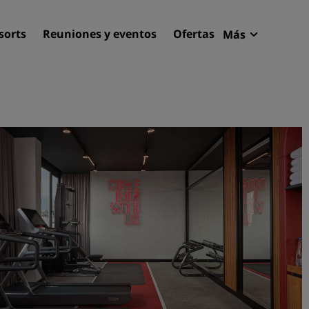
sorts
Reuniones y eventos
Ofertas
Más
Radisson R
Mis reserva
Encuentra tu hotel
Destinos
Resorts
Apartahoteles
Hoteles en el aeropuerto
Hoteles nuevos y de próxi
apertura
Reuniones y eventos
Descubre Radisson Meetin