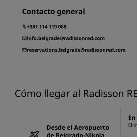
Contacto general
+381 114 119 088
info.belgrade@radissonred.com
reservations.belgrade@radissonred.com
Cómo llegar al Radisson R
En 
El 
Desde el Aeropuerto
de Belgrado-Nikola