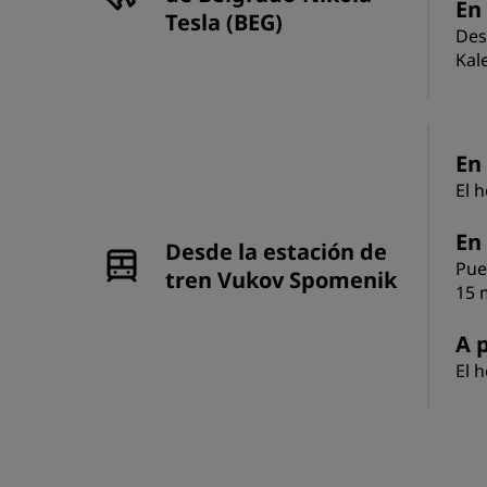
En
Tesla (BEG)
Des
Kal
En 
El 
En
Desde la estación de
Pue
tren Vukov Spomenik
15 
A p
El h