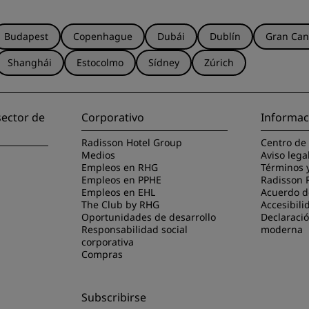
Budapest
Copenhague
Dubái
Dublín
Gran Can
Shanghái
Estocolmo
Sídney
Zúrich
sector de
Corporativo
Informac
Radisson Hotel Group
Centro de
Medios
Aviso lega
Empleos en RHG
Términos 
Empleos en PPHE
Radisson 
Empleos en EHL
Acuerdo de
The Club by RHG
Accesibili
Oportunidades de desarrollo
Declaració
Responsabilidad social
moderna
corporativa
Compras
Subscribirse