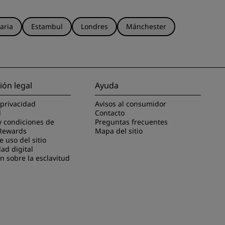
aria
Estambul
Londres
Mánchester
ión legal
Ayuda
 privacidad
Avisos al consumidor
l
Contacto
y condiciones de
Preguntas frecuentes
Rewards
Mapa del sitio
 uso del sitio
dad digital
n sobre la esclavitud