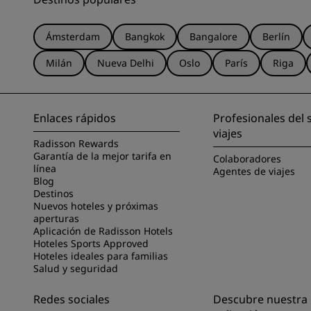
Ámsterdam
Bangkok
Bangalore
Berlín
Milán
Nueva Delhi
Oslo
París
Riga
Enlaces rápidos
Profesionales del 
viajes
Radisson Rewards
Garantía de la mejor tarifa en
Colaboradores
línea
Agentes de viajes
Blog
Destinos
Nuevos hoteles y próximas
aperturas
Aplicación de Radisson Hotels
Hoteles Sports Approved
Hoteles ideales para familias
Salud y seguridad
Redes sociales
Descubre nuestra