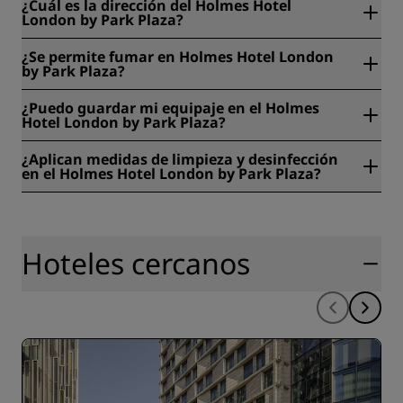
¿Cuál es la dirección del Holmes Hotel
London by Park Plaza?
El Holmes Hotel London by Park Plaza está ubicado en 83
¿Se permite fumar en Holmes Hotel London
Chiltern Street, Londres, Reino Unido.
by Park Plaza?
No, no está permitido fumar en el Holmes Hotel London by
¿Puedo guardar mi equipaje en el Holmes
Park Plaza.
Hotel London by Park Plaza?
Sí, hay consigna disponible en el Holmes Hotel London by
¿Aplican medidas de limpieza y desinfección
Park Plaza.
en el Holmes Hotel London by Park Plaza?
En todos los hoteles Radisson, se aplican medidas de
limpieza y desinfección para garantizar la salud y la
seguridad de nuestros huéspedes. Más información:
https://www.radissonhotels.com/es-es/salud-seguridad
Hoteles cercanos