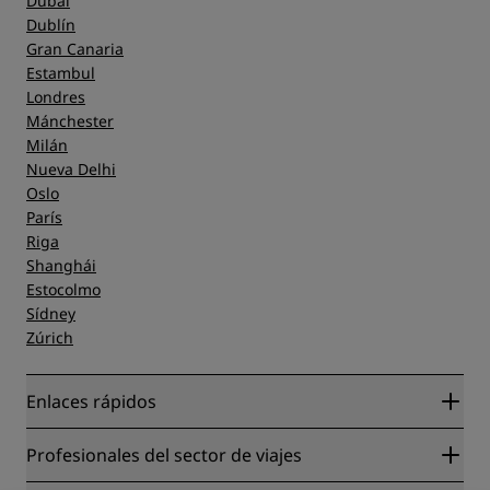
Dubái
Dublín
Gran Canaria
Estambul
Londres
Mánchester
Milán
Nueva Delhi
Oslo
París
Riga
Shanghái
Estocolmo
Sídney
Zúrich
Enlaces rápidos
Radisson Rewards
Profesionales del sector de viajes
Garantía de la mejor tarifa en línea