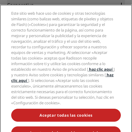
Blog
Colaboradores
Corporativo
Destinos
Agentes de viajes
Este sitio web hace uso de cookies y otras tecnologías
Nuevos hoteles y próximas aperturas
Radisson Hotel Group
Información legal
similares (como balizas web, etiquetas de píxeles y objetos
Aplicación de Radisson Hotels
Medios
de Flash) («Cookies») para garantizar la seguridad y el
Hoteles Sports Approved
correcto funcionamiento de la página, así como para
Empleos en RHG
Centro de privacidad
Ayuda
Hoteles ideales para familias
mejorar y personalizar la publicidad y la experiencia de
Empleos en PPHE
Aviso legal
Salud y seguridad
navegación, analizar el tráfico y el uso del sitio web,
Empleos en EHL
Términos y condiciones de Radisson Rewards
Avisos al consumidor
recordar tu configuración y ofrecer soporte a nuestros
The Club by RHG
Redes sociales
Acuerdo de uso del sitio
equipos de ventas y marketing. Al seleccionar «Aceptar
Contacto
Oportunidades de desarrollo
todas las cookies» aceptas que Radisson recopile
Accesibilidad digital
Preguntas frecuentes
Marcas de Radisson Hotels
Responsabilidad social corporativa
información sobre ti y utilice las cookies conforme a lo
Declaración sobre la esclavitud moderna
Mapa del sitio
establecido en nuestro Aviso de privacidad [
haz clic aquí
]
Compras
y nuestro Aviso sobre cookies y tecnologías similares [
haz
clic aquí
]. Si seleccionas «Aceptar solo las cookies
esenciales», únicamente almacenaremos las cookies
estrictamente necesarias para el correcto funcionamiento
del sitio web. Si deseas personalizar tu selección, haz clic en
«Configuración de cookies».
NO TE PIERDAS NUESTRAS OFERTAS MÁS POPULARES
Aceptar todas las cookies