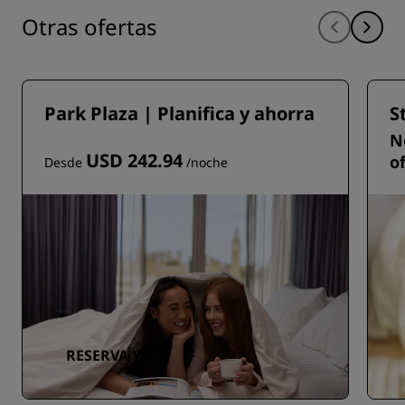
Otras ofertas
Park Plaza | Planifica y ahorra
S
N
USD 242.94
o
Desde
/noche
RESERVA YA