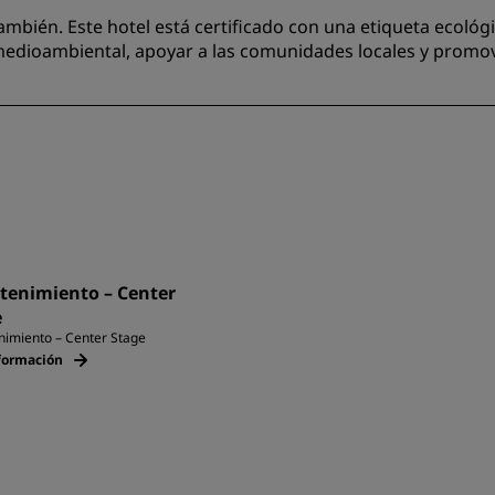
mbién. Este hotel está certificado con una etiqueta ecológic
edioambiental, apoyar a las comunidades locales y promover
tenimiento – Center
e
nimiento – Center Stage
formación