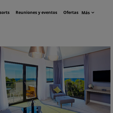
sorts
Reuniones y eventos
Ofertas
Más
Radisson R
Mis reserva
Encuentra tu hotel
Destinos
Resorts
Apartahoteles
Hoteles en el aeropuerto
Hoteles nuevos y de próxi
apertura
Reuniones y eventos
Descubre Radisson Meetin