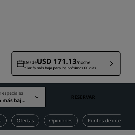
niones
Espacios para celebración de
bodas
Estancias sostenibles
Estancias para equipos
deportivos
Viajeros de negocios
Hoteles en el centro de la ciudad
USD 171.13
Desde
/noche
Visita nuestro blog
*Tarifa más baja para los próximos 60 días
Radisson Rewards
s especiales
Descubre Radisson Rewards
RESERVAR
a más baja
Ventajas
nible
Cómo utilizar los puntos
els
s
Ofertas
Opiniones
Puntos de interés c
Cómo obtener puntos
Bookers and Planners