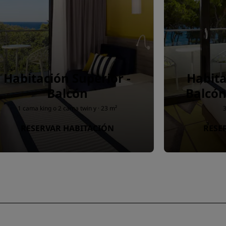
Habitación Superior -
Habita
Balcón
Balcón
1 cama king o 2 cama twin y · 23 m²
3
RESERVAR HABITACIÓN
RESE