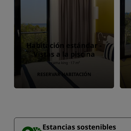
Habitación estándar -
Vistas a la piscina
1 cama king · 17 m²
RESERVAR HABITACIÓN
Estancias sostenibles