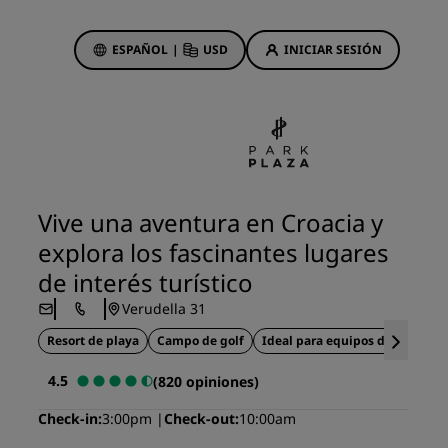
ESPAÑOL
|
USD
INICIAR SESIÓN
ewards
s
Ofertas de hotel
Descubre nuestras ofertas
Vive una aventura en Croacia y
A la primera va la vencida
explora los fascinantes lugares
Ofertas especiales
de interés turístico
Reservar con antelación
Verudella 31
ma
Consultar nuestros paquetes
Resort de playa
Campo de golf
Ideal para equipos deportivos
Ideas de viaje
4.5
(820 opiniones)
Hoteles para familias
Check-in
3:00pm
Check-out
10:00am
gs
Rad Pets