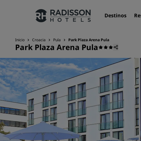
Destinos
Re
Inicio
Croacia
Pula
Park Plaza Arena Pula
Park Plaza Arena Pula
Nuestras marcas
Marcas de Radisson Hotels