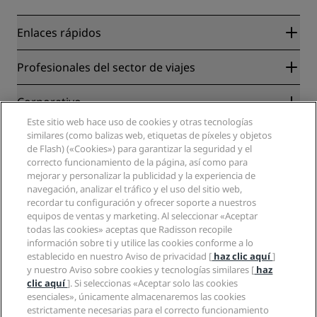
Enlaces rápidos
Radisson Rewards
Profesionales del sector de viajes
Garantía de la mejor tarifa en línea
Blog
Colaboradores
Corporativo
Destinos
Agentes de viajes
Este sitio web hace uso de cookies y otras tecnologías
Nuevos hoteles y próximas aperturas
Radisson Hotel Group
similares (como balizas web, etiquetas de píxeles y objetos
Información legal
Aplicación de Radisson Hotels
de Flash) («Cookies») para garantizar la seguridad y el
Medios
Hoteles Sports Approved
correcto funcionamiento de la página, así como para
Empleos en RHG
Centro de privacidad
Ayuda
Hoteles ideales para familias
mejorar y personalizar la publicidad y la experiencia de
Empleos en PPHE
Aviso legal
Salud y seguridad
navegación, analizar el tráfico y el uso del sitio web,
Empleos en EHL
Términos y condiciones de Radisson Rewards
recordar tu configuración y ofrecer soporte a nuestros
Avisos al consumidor
The Club by RHG
Redes sociales
Acuerdo de uso del sitio
equipos de ventas y marketing. Al seleccionar «Aceptar
Contacto
Oportunidades de desarrollo
todas las cookies» aceptas que Radisson recopile
Accesibilidad digital
Preguntas frecuentes
Marcas de Radisson Hotels
Responsabilidad social corporativa
información sobre ti y utilice las cookies conforme a lo
Declaración sobre la esclavitud moderna
Mapa del sitio
establecido en nuestro Aviso de privacidad [
haz clic aquí
]
Compras
y nuestro Aviso sobre cookies y tecnologías similares [
haz
clic aquí
]. Si seleccionas «Aceptar solo las cookies
esenciales», únicamente almacenaremos las cookies
estrictamente necesarias para el correcto funcionamiento