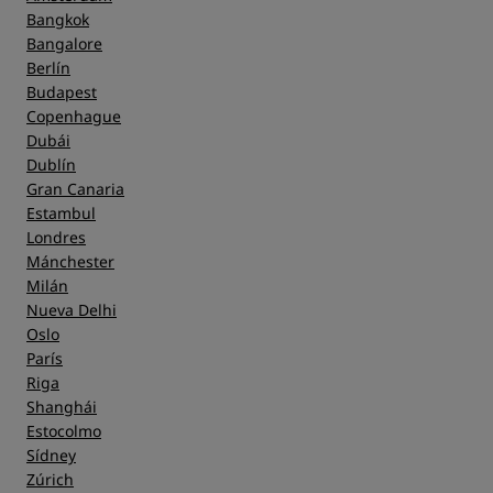
Bangkok
Bangalore
Berlín
Budapest
Copenhague
Dubái
Dublín
Gran Canaria
Estambul
Londres
Mánchester
Milán
Nueva Delhi
Oslo
París
Riga
Shanghái
Estocolmo
Sídney
Zúrich