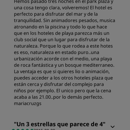
Hemos pasado tres noches en el park plaza y
Calidad/precio
una cosa tengo clara, volveremos! El hotel es
perfecto para disfrutar del mar y de la
Calidad del sueño
tranquilidad. Sin animadores pesados, musica
atronando en la piscina y todo lo que hace
que en los hoteles de playa parezca más un
Ubicación
club social que un lugar para disfrutar de la
naturaleza. Porque lo que rodea a este hotes
es eso, naturaleza en estado puro..una
Limpieza
urbanización acorde con el medio, una playa
de roca fantástica y un bosque mediterraneo.
La ventaja es que si quieres lio o animación,
Servicio
puedes acceder a los otros hoteles plaza que
están cerca y disfrutar del complejo para
niños por ejemplo. El unico pero que la cena
acaba a las 21.00..por lo demás perfecto.
mariacruzgs
Ubicación
"
Un 3 estrellas que parece de 4
"