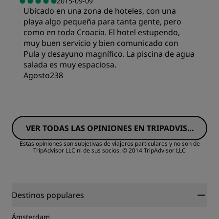
2015-09-09
Ubicado en una zona de hoteles, con una
Limpieza
playa algo pequeña para tanta gente, pero
como en toda Croacia. El hotel estupendo,
Servicio
muy buen servicio y bien comunicado con
Pula y desayuno magnífico. La piscina de agua
salada es muy espaciosa.
Agosto238
Calidad del sueño
VER TODAS LAS OPINIONES EN TRIPADVISO
Ubicación
R
Estas opiniones son subjetivas de viajeros particulares y no son de
TripAdvisor LLC ni de sus socios.
© 2014 TripAdvisor LLC
Servicio
Destinos populares
Ámsterdam