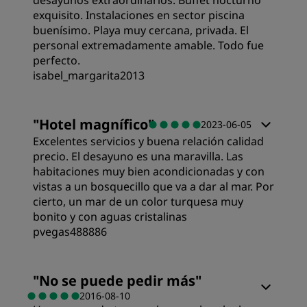
desayunos extraordinarios. Buffet nocturno
exquisito. Instalaciones en sector piscina
buenísimo. Playa muy cercana, privada. El
personal extremadamente amable. Todo fue
perfecto.
isabel_margarita2013
Calidad/precio
"
Hotel magnífico
"
2023-06-05
Excelentes servicios y buena relación calidad
Ubicación
precio. El desayuno es una maravilla. Las
habitaciones muy bien acondicionadas y con
vistas a un bosquecillo que va a dar al mar. Por
Servicio
cierto, un mar de un color turquesa muy
bonito y con aguas cristalinas
pvegas488886
Habitaciones
"
No se puede pedir más
"
2016-08-10