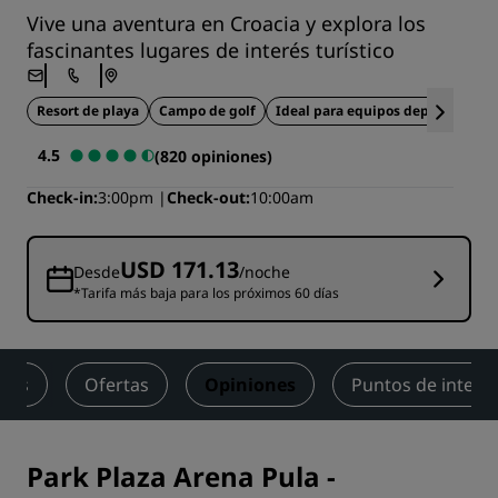
Vive una aventura en Croacia y explora los
fascinantes lugares de interés turístico
Resort de playa
Campo de golf
Ideal para equipos deportivos
4.5
(820 opiniones)
Check-in
3:00pm
Check-out
10:00am
USD 171.13
Desde
/noche
*Tarifa más baja para los próximos 60 días
ness
Ofertas
Opiniones
Puntos de interé
Park Plaza Arena Pula
-