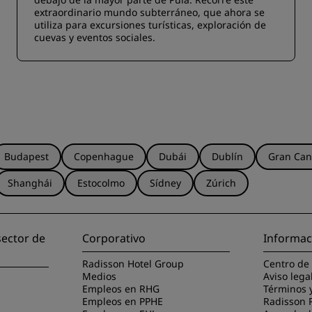
extraordinario mundo subterráneo, que ahora se
utiliza para excursiones turísticas, exploración de
cuevas y eventos sociales.
Budapest
Copenhague
Dubái
Dublín
Gran Can
Shanghái
Estocolmo
Sídney
Zúrich
sector de
Corporativo
Informac
Radisson Hotel Group
Centro de
Medios
Aviso lega
Empleos en RHG
Términos 
Empleos en PPHE
Radisson 