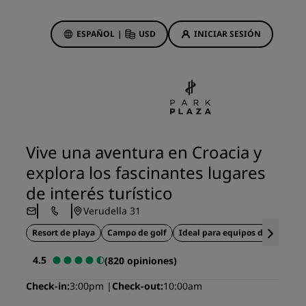
ESPAÑOL
|
USD
INICIAR SESIÓN
ewards
s
Ofertas de hotel
Descubre nuestras ofertas
Vive una aventura en Croacia y
A la primera va la vencida
explora los fascinantes lugares
Ofertas especiales
de interés turístico
Reservar con antelación
Verudella 31
ma
Consultar nuestros paquetes
Resort de playa
Campo de golf
Ideal para equipos deportivos
Ideas de viaje
4.5
(820 opiniones)
Hoteles para familias
Check-in
3:00pm
Check-out
10:00am
gs
Rad Pets