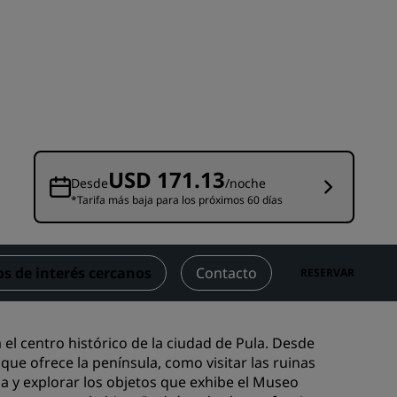
niones
Espacios para celebración de
bodas
Estancias sostenibles
Estancias para equipos
deportivos
Viajeros de negocios
Hoteles en el centro de la ciudad
USD 171.13
Desde
/noche
Visita nuestro blog
*Tarifa más baja para los próximos 60 días
Radisson Rewards
s de interés cercanos
Contacto
RESERVAR
Descubre Radisson Rewards
Ventajas
Cómo utilizar los puntos
 el centro histórico de la ciudad de Pula. Desde
els
que ofrece la península, como visitar las ruinas
Cómo obtener puntos
a y explorar los objetos que exhibe el Museo
Bookers and Planners