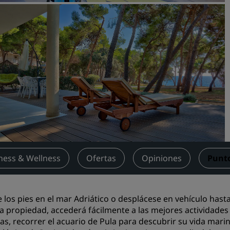
Reserva un espacio de reu
Solicita un presupuesto
Destinos para eventos
Soluciones sectoriales
Buscar vuelos
Buscar vuelos
Restaurantes
Buscar restaurantes
tness & Wellness
Ofertas
Opiniones
Punto
Servicios digitales
 los pies en el mar Adriático o desplácese en vehículo hasta
Aplicación de Radisson Hot
a propiedad, accederá fácilmente a las mejores actividades 
s, recorrer el acuario de Pula para descubrir su vida marin