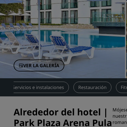
Marcas afiliadas en China
VER LA GALERÍA
Servicios e instalaciones
Restauración
Fi
Alrededor del hotel |
Mójese
nuestr
Park Plaza Arena Pula
romana