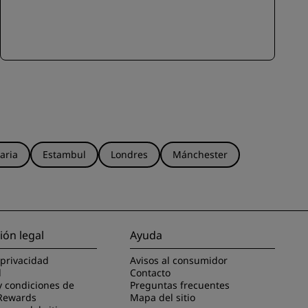
aria
Estambul
Londres
Mánchester
ión legal
Ayuda
 privacidad
Avisos al consumidor
l
Contacto
y condiciones de
Preguntas frecuentes
Rewards
Mapa del sitio