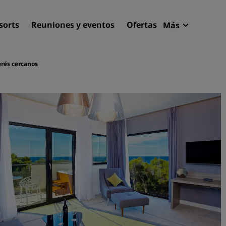
sorts
Reuniones y eventos
Ofertas
Más
Radisson R
Mis reserva
erés cercanos
Encuentra tu hotel
Destinos
Resorts
Apartahoteles
Hoteles en el aeropuerto
Hoteles nuevos y de próxi
apertura
Reuniones y eventos
Descubre Radisson Meetin