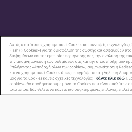
Αυτός ο ιστότοπος χρησιμοποιεί Cookies και συναφείς τεχνολογίες (ό
Flash) («Cookies») για τη διασφάλιση της σωστής και ασφαλούς λειτ
διαφημίσεων και της εμπειρίας περιήγησής σας, την ανάλυση της επ
την απομνημόνευση των ρυθμίσεών σας και την υποστήριξη των πρ
Επιλέγοντας «Αποδοχή όλων των cookies»,, συμφωνείτε ότι η Radiss
Δημοφιλείς προορισμοί
και να χρησιμοποιεί Cookies όπως περιγράφεται στη Δήλωση Απορρή
μας για τα Cookies και τις σχετικές τεχνολογίες [
Κάντε κλικ εδώ
]. 
cookies», θα αποθηκεύσουμε μόνο τα Cookies που είναι απολύτως απ
Άμστερνταμ
Μπανγκόκ
Μπενγκαλουρού
ιστότοπου. Εάν θέλετε να κάνετε πιο συγκεκριμένες επιλογές, επιλέξτ
Κωνσταντινούπολη
Λονδίνο
Μάντσεστερ