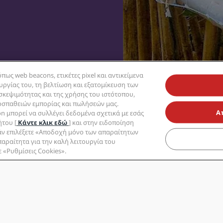
πως web beacons, ετικέτες pixel και αντικείμενα
ουργίας του, τη βελτίωση και εξατομίκευση των
ισκεψιμότητας και της χρήσης του ιστότοπου,
οσπαθειών εμπορίας και πωλήσεών μας.
Α
on μπορεί να συλλέγει δεδομένα σχετικά με εσάς
του [
Κάντε κλικ εδώ
] και στην ειδοποίηση
Εάν επιλέξετε «Αποδοχή μόνο των απαραίτητων
αραίτητα για την καλή λειτουργία του
Βερολίνο
Βουδαπέστη
Κοπεγχάγη
Ντουμπάι
ε «Ρυθμίσεις Cookies».
Μιλάνο
Νέο Δελχί
Όσλο
Παρίσι
Ρίγα
Σ