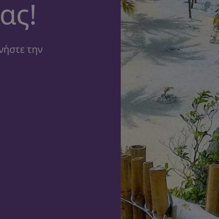
ας!
νήστε την