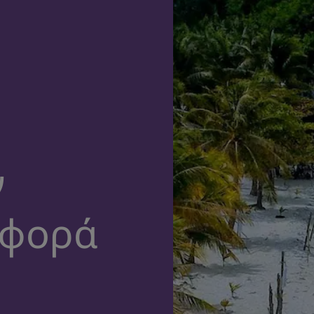
ν
σφορά