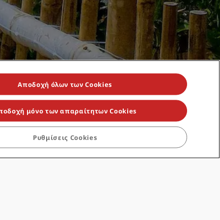
Αποδοχή όλων των Cookies
ποδοχή μόνο των απαραίτητων Cookies
Ρυθμίσεις Cookies
Δουβλίνο
Κανάριοι Νήσοι
αγκάη
Στοκχόλμη
Ζυρίχη