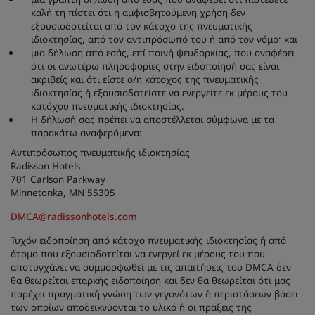
καλή τη πίστει ότι η αμφισβητούμενη χρήση δεν
εξουσιοδοτείται από τον κάτοχο της πνευματικής
ιδιοκτησίας, από τον αντιπρόσωπό του ή από τον νόμο· και
μια δήλωση από εσάς, επί ποινή ψευδορκίας, που αναφέρει
ότι οι ανωτέρω πληροφορίες στην ειδοποίησή σας είναι
ακριβείς και ότι είστε ο/η κάτοχος της πνευματικής
ιδιοκτησίας ή εξουσιοδοτείστε να ενεργείτε εκ μέρους του
κατόχου πνευματικής ιδιοκτησίας.
Η δήλωσή σας πρέπει να αποστέλλεται σύμφωνα με τα
παρακάτω αναφερόμενα:
Αντιπρόσωπος πνευματικής ιδιοκτησίας
Radisson Hotels
701 Carlson Parkway
Minnetonka, MN 55305
DMCA@radissonhotels.com
Τυχόν ειδοποίηση από κάτοχο πνευματικής ιδιοκτησίας ή από
άτομο που εξουσιοδοτείται να ενεργεί εκ μέρους του που
αποτυγχάνει να συμμορφωθεί με τις απαιτήσεις του DMCA δεν
θα θεωρείται επαρκής ειδοποίηση και δεν θα θεωρείται ότι μας
παρέχει πραγματική γνώση των γεγονότων ή περιστάσεων βάσει
των οποίων αποδεικνύονται το υλικό ή οι πράξεις της