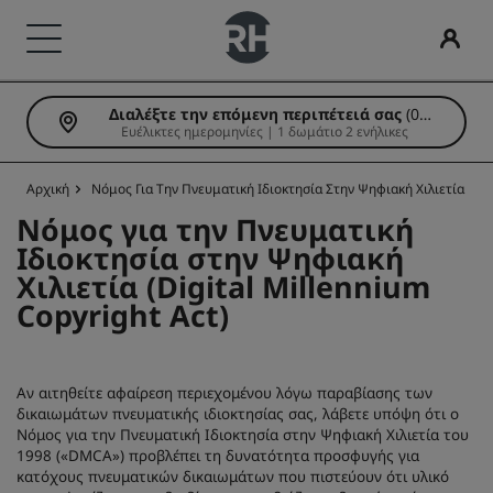
Διαλέξτε την επόμενη περιπέτειά σας
(0
Οι επωνυμίες μας
Βρείτε το ξενοδοχείο σας
Συναντήσεις και εκδηλώσεις
Αναζήτηση πτήσεων
Εστίαση
Ψηφιακές υπηρεσίες
Προσφορές ξενοδοχείων
Ιδέες για ταξίδια
Radisson Rewards
Ευέλικτες ημερομηνίες | 1 δωμάτιο 2 ενήλικες
διανυκτερεύσεις)
Επωνυμίες Radisson Hotels
Προορισμοί
Ανακαλύψτε το Radisson Meetings
Αναζήτηση πτήσεων
Αναζήτηση εστιατορίου
Εφαρμογή Radisson Hotels
Ανακαλύψτε τις προσφορές μας
Οικογενειακά ξενοδοχεία
Ανακαλύψτε το Radisson Rewards
Αρχική
Νόμος Για Την Πνευματική Ιδιοκτησία Στην Ψηφιακή Χιλιετία
Radisson Collection
Radisson Blu
Νόμος για την Πνευματική
Θέρετρα
Κάντε κράτηση για έναν χώρο συνεδριάσεων
Πρώτη φορά που κάνετε κράτηση;
Rad Pets
Προνόμια μελών
Ιδιοκτησία στην Ψηφιακή
Χιλιετία (Digital Millennium
Επιπλωμένα διαμερίσματα
Ζητήστε προσφορά
Προσφορά της ημέρας
Χώροι γάμων
Πώς θα χρησιμοποιήσετε τους πόντους
Copyright Act)
Radisson
Radisson RED
ξενοδοχεία αεροδρομίου
Προορισμοί για εκδηλώσεις
Κάντε κράτηση εκ των προτέρων
Βιώσιμες διαμονές
Πώς θα κερδίσετε πόντους
Αν αιτηθείτε αφαίρεση περιεχομένου λόγω παραβίασης των
δικαιωμάτων πνευματικής ιδιοκτησίας σας, λάβετε υπόψη ότι ο
Radisson Individuals
art'otel
Νέα και επερχόμενα ξενοδοχεία
Λύσεις βιομηχανίας
Δείτε τα πακέτα μας
Διαμονές για αθλητικές ομάδες
Υπεύθυνοι κρατήσεων και Διοργανωτές
Νόμος για την Πνευματική Ιδιοκτησία στην Ψηφιακή Χιλιετία του
συναντήσεων
1998 («DMCA») προβλέπει τη δυνατότητα προσφυγής για
κατόχους πνευματικών δικαιωμάτων που πιστεύουν ότι υλικό
Επαγγελματίας ταξιδιώτης