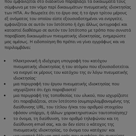
που εμφανίζεται στο διαδίκτυο παραβιάζει τα δικαιώματά τους
σύμφωνα με τον νόμο περί δικαιωμάτων πνευματικής ιδιοκτησίας
Park Plaza
Park Inn by Radisson
των ΗΠΑ. Αν θεωρείτε ότι το έργο σας ή το έργο τρίτου μέρους
Ξενοδοχεία στο κέντρο της πόλης
εξ ονόματος του οποίου είστε εξουσιοδοτημένοι να ενεργείτε,
εμφανίζεται σε αυτόν τον Ιστότοπο ή έχει άλλως αντιγραφεί και
καταστεί διαθέσιμο σε αυτόν τον Ιστότοπο με τρόπο που συνιστά
Επισκεφτείτε το ιστολόγιό μας
παραβίαση δικαιωμάτων πνευματικής ιδιοκτησίας, ενημερώστε
Prize by Radisson
Country Inn & Suites
μας αμέσως. Η ειδοποίηση θα πρέπει να γίνει εγγράφως και να
περιλαμβάνει:
Ηλεκτρονική ή ιδιόχειρη υπογραφή του κατόχου
Συνεργαζόμενες επωνυμίες στην Κίνα
πνευματικής ιδιοκτησίας ή του ατόμου που εξουσιοδοτείται
J.
Jin Jiang
να ενεργεί εκ μέρους του κατόχου της εν λόγω πνευματικής
ιδιοκτησίας·
μια περιγραφή του έργου πνευματικής ιδιοκτησίας που
ισχυρίζεστε ότι έχει παραβιαστεί·
μια περιγραφή της τοποθεσίας του υλικού, που ισχυρίζεστε
ότι παραβιάζεται, στον Ιστότοπο (συμπεριλαμβανομένης της
Kunlun
Golden Tulip
διεύθυνσης URL, του τίτλου ή/και του αριθμού στοιχείου
εφόσον υπάρχει, ή άλλων χαρακτηριστικών ταυτοποίησης)·
το όνομα, τη διεύθυνση, τον αριθμό τηλεφώνου και τη
διεύθυνση email σας, και αν δεν είστε ο κάτοχος της
πνευματικής ιδιοκτησίας, το όνομα του κατόχου· και
μια γραπτή δήλωση από εσάς που αναφέρει ότι πιστεύετε