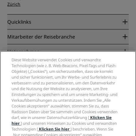
Zürich
Quicklinks
Radisson Rewards
Mitarbeiter der Reisebranche
Online-Bestpreisgarantie
Blog
Partner
Unternehmen
Reiseziele
Reisebüros
Diese Website verwendet Cookies und verwandte
Neue und aufstrebende Hotels
Radisson Hotel Group
Technologien (wie z. B. Web-Beacons, Pixel-Tags und Flash-
Rechtliches
Radisson Hotels APP
Objekte) („Cookies“), um sicherzustellen, dass sie korrekt
Medien
„Sports Approved“-Hotels
und sicher funktioniert, um Ihr Werbe- und Surferlebnis zu
Karriere RHG
Privacy Centre
Hilfe
Familienfreundliche Hotels
verbessern und zu personalisieren, um den Datenverkehr
Karriere PPHE
Rechtliche Hinweise
Gesundheit & Sicherheit
und die Nutzung der Website zu analysieren, um Ihre
Karrieren EHL
Radisson Rewards Geschäftsbedingungen
Einstellungen zu speichern und um unsere Marketing- und
Verbrauchermeldungen
The Club by RHG
Soziale Medien
Website-Nutzungsvereinbarung
Verkaufsbemühungen zu unterstützen. Indem Sie „Alle
Kontakt
Entwicklungsmöglichkeiten
Cookies akzeptieren“ auswählen, stimmen Sie zu, dass
Digitale Barrierefreiheit
FAQ
Marken von Radisson Hotels
Responsible Business – Unser Engagement
Radisson Daten über Sie sammeln und Cookies verwenden
Moderne Sklaverei – Erklärung
Inhaltsübersicht
darf, wie in unserer Datenschutzerklärung [
Klicken Sie
Einkauf
hier
] und unseren Hinweisen zu Cookies und verwandten
Technologien [
Klicken Sie hier
] beschrieben. Wenn Sie
„Nur notwendige Cookies akzeptieren“ auswählen,