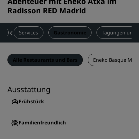
Abenteuer mit Eneko Atxa im
Radisson RED Madrid
er
Services
Gastronomie
Tagungen und 
Alle Restaurants und Bars
Eneko Basque Mad
Ausstattung
Frühstück
Familienfreundlich