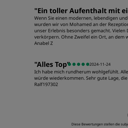
Zimmer
"
Ein toller Aufenthalt mit
Wenn Sie einen modernen, lebendigen und s
Lage
wurden wir von Mohamed an der Rezeption a
unser Erlebnis besonders gemacht. Vielen
verkörpern. Ohne Zweifel ein Ort, an dem
Anabel Z
"
Alles Top
"
2024-11-24
Ich habe mich rundherum wohlgefühlt. Alles
würde wiederkommen. Sehr gute Lage, die I
Ralf197302
Zimmer
Lage
Diese Bewertungen stellen die subj