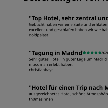
"
Top Hotel, sehr zentral un
Gebucht haben wir eine Suite und erhlaten
excellent und geschlafen haben wir wie ba
goldpalast
Zimmer
"
Tagung in Madrid
"
202
Sehr gutes Hotel, in guter Lage um Madrid
Lage
muss man erlebt haben.
christianbayr
Zimmer
"
Hotel für einen Trip nach 
ausgezeichnetes Hotel, schöne Atmosphäre,
Lage
th0masihnen