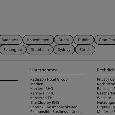
Budapest
Kopenhagen
Dubai
Dublin
Gran Can
Schanghai
Stockholm
Sydney
Zürich
Unternehmen
Rechtlich
Radisson Hotel Group
Privacy Ce
Medien
Rechtlich
Karriere RHG
Radisson 
Karriere PPHE
Geschäft
Karrieren EHL
Website-
The Club by RHG
Nutzungs
Entwicklungsmöglichkeiten
Digitale Ba
Responsible Business – Unser
Moderne S