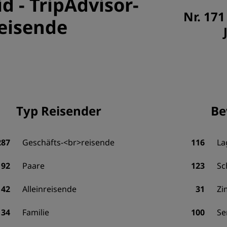
id
-
TripAdvisor-
Nr. 171
eisende
Typ Reisender
Be
287
Geschäfts-<br>reisende
116
La
92
Paare
123
Sc
42
Alleinreisende
31
Zi
34
Familie
100
Se