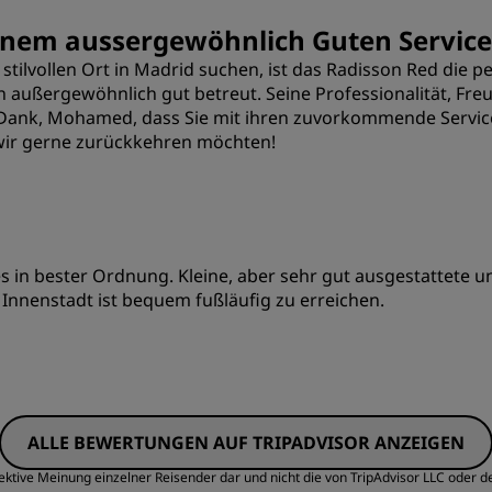
Preis/Leistung
S
 einem aussergewöhnlich Guten Service
tilvollen Ort in Madrid suchen, ist das Radisson Red die
Sauberkeit
S
ußergewöhnlich gut betreut. Seine Professionalität, Freu
 Dank, Mohamed, dass Sie mit ihren zuvorkommende Service
 wir gerne zurückkehren möchten!
 in bester Ordnung. Kleine, aber sehr gut ausgestattete un
nnenstadt ist bequem fußläufig zu erreichen.
Preis/Leistung
S
ALLE BEWERTUNGEN AUF TRIPADVISOR ANZEIGEN
Sauberkeit
S
ektive Meinung einzelner Reisender dar und nicht die von TripAdvisor LLC oder d