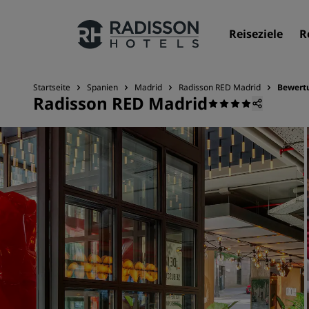
Reiseziele
R
Startseite
Spanien
Madrid
Radisson RED Madrid
Bewert
Radisson RED Madrid
Unsere Marken
Marken von Radisson Hotels