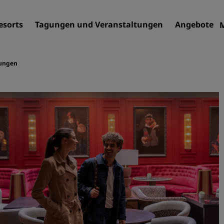
esorts
Tagungen und Veranstaltungen
Angebote
ungen
Finden Sie Ihr Hotel
Reiseziele
Resorts
Serviced Apartments
Flughafenhotels
Neue und geplante Hotels
Tagungen und
Veranstaltungen
Entdecken Sie Radisson Me