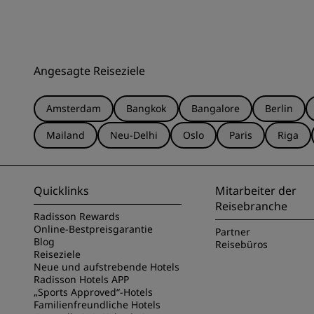
Angesagte Reiseziele
Amsterdam
Bangkok
Bangalore
Berlin
Mailand
Neu-Delhi
Oslo
Paris
Riga
Quicklinks
Mitarbeiter der
Reisebranche
Radisson Rewards
Online-Bestpreisgarantie
Partner
Blog
Reisebüros
Reiseziele
Neue und aufstrebende Hotels
Radisson Hotels APP
„Sports Approved“-Hotels
Familienfreundliche Hotels