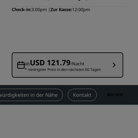
n
Hochzeitslocations
Check-in
3:00pm
Zur Kasse
12:00pm
n
Nachhaltige Aufenthalte
Aufenthalte für Sportteams
Geschäftsreisender
Hotels im Stadtzentrum
Besuchen Sie unseren Blog
USD 121.79
ab
/Nacht
* niedrigster Preis in den nächsten 60 Tagen
Radisson Rewards
Entdecken Sie Radisson Rewards
chen
Vorteile
ürdigkeiten in der Nähe
Kontakt
BUCHEN
So verwenden Sie Punkte
So sammeln Sie Punkte
Bookers and Planners