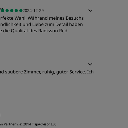
chlafqualität
"
2024-12-29
 perfekte Wahl. Während meines Besuchs
ervice
ndlichkeit und Liebe zum Detail haben
 die Qualität des Radisson Red
d saubere Zimmer, ruhig, guter Service. Ich
chlafqualität
ervice
en Partnern.
© 2014 TripAdvisor LLC