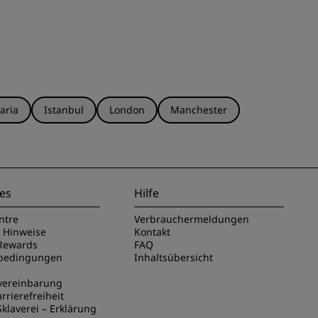
aria
Istanbul
London
Manchester
es
Hilfe
ntre
Verbrauchermeldungen
e Hinweise
Kontakt
Rewards
FAQ
sbedingungen
Inhaltsübersicht
vereinbarung
rrierefreiheit
klaverei – Erklärung