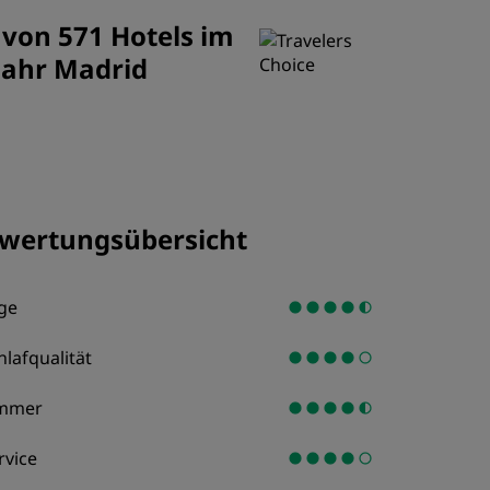
REGISTRIEREN
 von 571 Hotels im
Jahr Madrid
wertungsübersicht
ge
hlafqualität
mmer
rvice