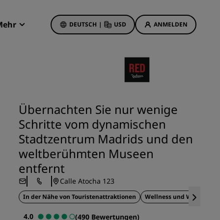
Mehr
DEUTSCH
|
USD
ANMELDEN
Radisson Rewards
Meine Buchungen
Hotelangebote
Unsere Angebote entdecken
Übernachten Sie nur wenige
Bonus für die erste Buchung
Schritte vom dynamischen
Deals of the Day
Stadtzentrum Madrids und den
Im Voraus buchen
weltberühmten Museen
Unsere Angebote anzeigen
entfernt
Calle Atocha 123
Reisevorschläge
In der Nähe von Touristenattraktionen
Wellness und Wohlbefin
Familienfreundliche Hotels
etings
4.0
(490 Bewertungen)
Rad Pets