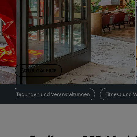
Verbundene Marken in China
ZUR GALERIE
e
Tagungen und Veranstaltungen
Fitness und W