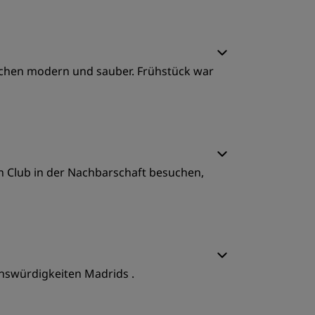
rochen modern und sauber. Frühstück war
chlafqualität
n Club in der Nachbarschaft besuchen,
ervice
chlafqualität
enswürdigkeiten Madrids .
ervice