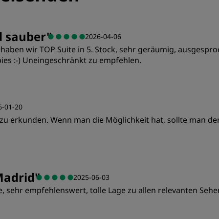
d sauber
"
2026-04-06
 haben wir TOP Suite in 5. Stock, sehr geräumig, ausgesp
bies :-) Uneingeschränkt zu empfehlen.
Preis/Leistung
S
6-01-20
 zu erkunden. Wenn man die Möglichkeit hat, sollte man de
Sauberkeit
S
Preis/Leistung
S
Madrid
"
2025-06-03
 sehr empfehlenswert, tolle Lage zu allen relevanten Seh
Sauberkeit
S