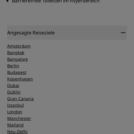
Barrierefreie Toiletten im Foyerbereich
Angesagte Reiseziele
Amsterdam
Bangkok
Bangalore
Berlin
Budapest
Kopenhagen
Dubai
Dublin
Gran Canaria
Istanbul
London
Manchester
Mailand
Neu-Delhi