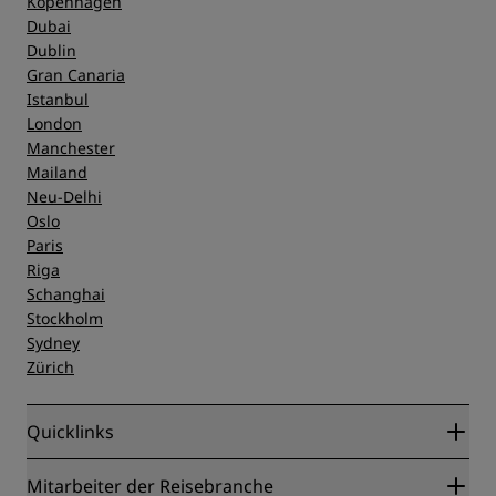
Kopenhagen
Dubai
Dublin
Gran Canaria
Istanbul
London
Manchester
Mailand
Neu-Delhi
Oslo
Paris
Riga
Schanghai
Stockholm
Sydney
Zürich
Quicklinks
Radisson Rewards
Mitarbeiter der Reisebranche