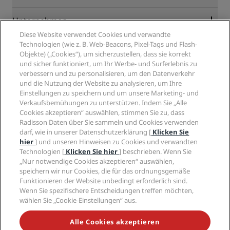
Online-Bestpreisgarantie
Blog
Partner
Unternehmen
Reiseziele
Reisebüros
Diese Website verwendet Cookies und verwandte
Neue und aufstrebende Hotels
Radisson Hotel Group
Technologien (wie z. B. Web-Beacons, Pixel-Tags und Flash-
Rechtliches
Radisson Hotels APP
Objekte) („Cookies“), um sicherzustellen, dass sie korrekt
Medien
„Sports Approved“-Hotels
und sicher funktioniert, um Ihr Werbe- und Surferlebnis zu
Karriere RHG
Privacy Centre
Hilfe
Familienfreundliche Hotels
verbessern und zu personalisieren, um den Datenverkehr
Karriere PPHE
Rechtliche Hinweise
Gesundheit & Sicherheit
und die Nutzung der Website zu analysieren, um Ihre
Karrieren EHL
Radisson Rewards Geschäftsbedingungen
Einstellungen zu speichern und um unsere Marketing- und
Verbrauchermeldungen
The Club by RHG
Soziale Medien
Website-Nutzungsvereinbarung
Verkaufsbemühungen zu unterstützen. Indem Sie „Alle
Kontakt
Entwicklungsmöglichkeiten
Cookies akzeptieren“ auswählen, stimmen Sie zu, dass
Digitale Barrierefreiheit
FAQ
Marken von Radisson Hotels
Responsible Business – Unser Engagement
Radisson Daten über Sie sammeln und Cookies verwenden
Moderne Sklaverei – Erklärung
Inhaltsübersicht
darf, wie in unserer Datenschutzerklärung [
Klicken Sie
Einkauf
hier
] und unseren Hinweisen zu Cookies und verwandten
Technologien [
Klicken Sie hier
] beschrieben. Wenn Sie
„Nur notwendige Cookies akzeptieren“ auswählen,
speichern wir nur Cookies, die für das ordnungsgemäße
Funktionieren der Website unbedingt erforderlich sind.
Wenn Sie spezifischere Entscheidungen treffen möchten,
wählen Sie „Cookie-Einstellungen“ aus.
VERPASSEN SIE NIEMALS UNSERE BELIEBTESTEN
ANGEBOTE
Alle Cookies akzeptieren