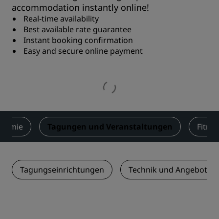
accommodation instantly online!
Real-time availability
Best available rate guarantee
Instant booking confirmation
Easy and secure online payment
onomie
Tagungen und Veranstaltungen
Fitne
Tagungseinrichtungen
Technik und Angebotsle