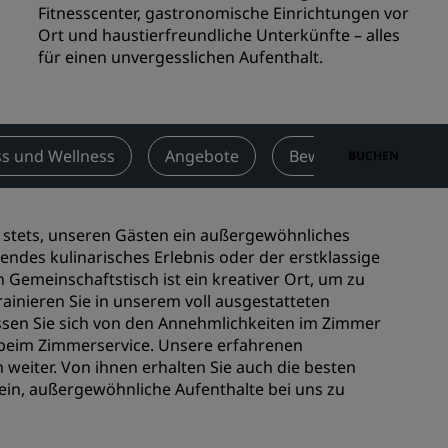
Fitnesscenter, gastronomische Einrichtungen vor
n
Hochzeitslocations
Ort und haustierfreundliche Unterkünfte – alles
n
für einen unvergesslichen Aufenthalt.
Nachhaltige Aufenthalte
Aufenthalte für Sportteams
Geschäftsreisender
Hotels im Stadtzentrum
ss und Wellness
Angebote
Bewertungen
BUCHEN
Besuchen Sie unseren Blog
Radisson Rewards
 stets, unseren Gästen ein außergewöhnliches
gendes kulinarisches Erlebnis oder der erstklassige
Entdecken Sie Radisson Rewards
Gemeinschaftstisch ist ein kreativer Ort, um zu
rainieren Sie in unserem voll ausgestatteten
chen
Vorteile
assen Sie sich von den Annehmlichkeiten im Zimmer
So verwenden Sie Punkte
 beim Zimmerservice. Unsere erfahrenen
So sammeln Sie Punkte
 weiter. Von ihnen erhalten Sie auch die besten
ein, außergewöhnliche Aufenthalte bei uns zu
Bookers and Planners