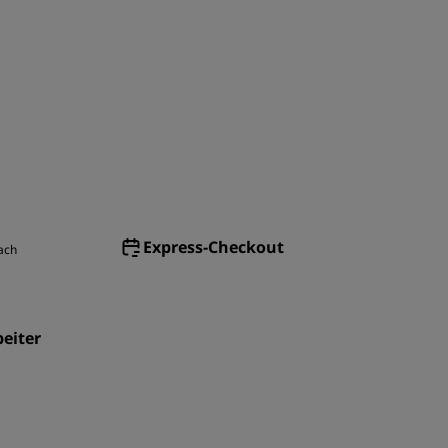
Express-Checkout
ach
eiter