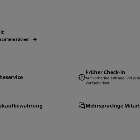
it
e Informationen
Früher Check-in
heservice
Auf vorherige Anfrage und je n
Verfügbarkeit
ckaufbewahrung
Mehrsprachige Mitarb