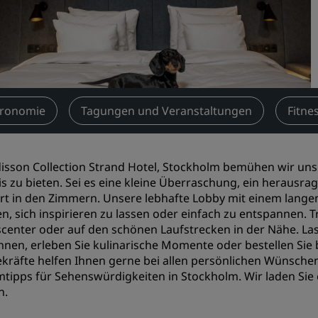
Einen Meetingraum buche
Fordern Sie ein Angebot a
Veranstaltungsorte
Branchenlösungen
tronomie
Tagungen und Veranstaltungen
Fitne
Flüge suchen
Flüge suchen
isson Collection Strand Hotel, Stockholm bemühen wir uns
is zu bieten. Sei es eine kleine Überraschung, ein herausra
Restaurants
t in den Zimmern. Unsere lebhafte Lobby mit einem langen 
en, sich inspirieren zu lassen oder einfach zu entspannen. T
Nach einem Restaurant su
scenter oder auf den schönen Laufstrecken in der Nähe. L
nen, erleben Sie kulinarische Momente oder bestellen Sie
Digitale Services
ekräfte helfen Ihnen gerne bei allen persönlichen Wünschen
tipps für Sehenswürdigkeiten in Stockholm. Wir laden Sie 
Radisson Hotels App
n.