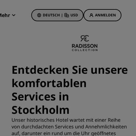
Mehr
DEUTSCH
|
USD
ANMELDEN
Radisson Rewards
Meine Buchungen
Hotelangebote
Unsere Angebote entdecken
Entdecken Sie unsere
Bonus für die erste Buchung
komfortablen
Deals of the Day
Im Voraus buchen
Services in
Unsere Angebote anzeigen
Stockholm
Reisevorschläge
Unser historisches Hotel wartet mit einer Reihe
von durchdachten Services und Annehmlichkeiten
Familienfreundliche Hotels
etings
auf, darunter ein rund um die Uhr geöffnetes
Rad Pets