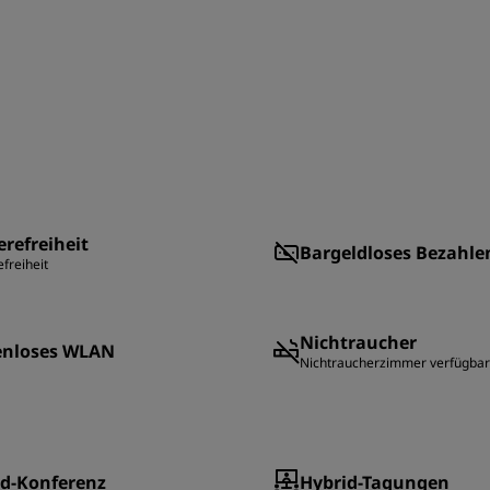
erefreiheit
Bargeldloses Bezahle
efreiheit
Nichtraucher
enloses WLAN
Nichtraucherzimmer verfügbar
id-Konferenz
Hybrid-Tagungen