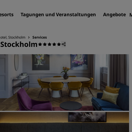
esorts
Tagungen und Veranstaltungen
Angebote
Hotel, Stockholm
Services
, Stockholm
Finden Sie Ihr Hotel
Reiseziele
Resorts
Serviced Apartments
Flughafenhotels
Neue und geplante Hotels
Tagungen und
Veranstaltungen
Entdecken Sie Radisson Me