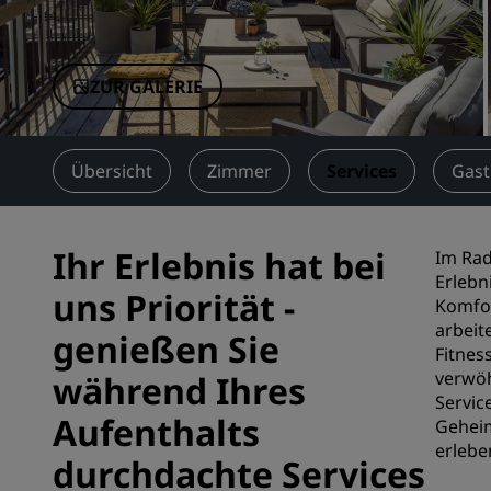
Verbundene Marken in China
ZUR GALERIE
Übersicht
Zimmer
Services
Gas
Ihr Erlebnis hat bei
Im Rad
Erlebn
uns Priorität -
Komfor
arbeit
genießen Sie
Fitnes
verwöh
während Ihres
Servic
Aufenthalts
Geheim
erlebe
durchdachte Services