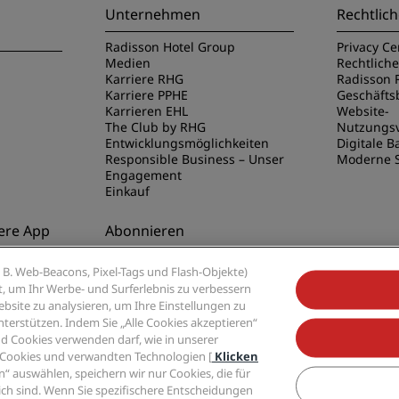
Unternehmen
Rechtlich
Radisson Hotel Group
Privacy Ce
Medien
Rechtlich
Karriere RHG
Radisson 
Karriere PPHE
Geschäft
Karrieren EHL
Website-
The Club by RHG
Nutzungs
Entwicklungsmöglichkeiten
Digitale Ba
Responsible Business – Unser
Moderne S
Engagement
Einkauf
ere App
Abonnieren
disson Hotels
Verpassen Sie niemals unsere
B. Web-Beacons, Pixel-Tags und Flash-Objekte)
beliebtesten Angebote
ert, um Ihr Werbe- und Surferlebnis zu verbessern
site zu analysieren, um Ihre Einstellungen zu
rstützen. Indem Sie „Alle Cookies akzeptieren“
d Cookies verwenden darf, wie in unserer
 Cookies und verwandten Technologien [
Klicken
“ auswählen, speichern wir nur Cookies, die für
tel Group, Radisson, Radisson RED, Radisson Blu, Radisson Collection, Radisson I
ch sind. Wenn Sie spezifischere Entscheidungen
der Radisson Hotel Group.