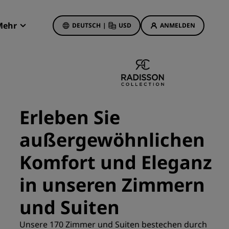
Mehr
DEUTSCH
|
USD
ANMELDEN
Radisson Rewards
Meine Buchungen
Hotelangebote
Unsere Angebote entdecken
Erleben Sie
Bonus für die erste Buchung
außergewöhnlichen
Deals of the Day
Im Voraus buchen
Komfort und Eleganz
Unsere Angebote anzeigen
in unseren Zimmern
Reisevorschläge
und Suiten
Familienfreundliche Hotels
etings
Unsere 170 Zimmer und Suiten bestechen durch
Rad Pets