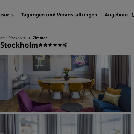
esorts
Tagungen und Veranstaltungen
Angebote
Hotel, Stockholm
Zimmer
, Stockholm
Finden Sie Ihr Hotel
Reiseziele
Resorts
Serviced Apartments
Flughafenhotels
Neue und geplante Hotels
Tagungen und
Veranstaltungen
Entdecken Sie Radisson Me