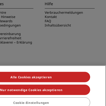
es
Hilfe
ntre
Verbrauchermeldungen
e Hinweise
Kontakt
Rewards
FAQ
sbedingungen
Inhaltsübersicht
vereinbarung
rrierefreiheit
klaverei – Erklärung
Alle Cookies akzeptieren
Nur notwendige Cookies akzeptieren
ndividuals, Park Plaza, Park Inn, Country Inn & Suites, Prize by
Cookie-Einstellungen