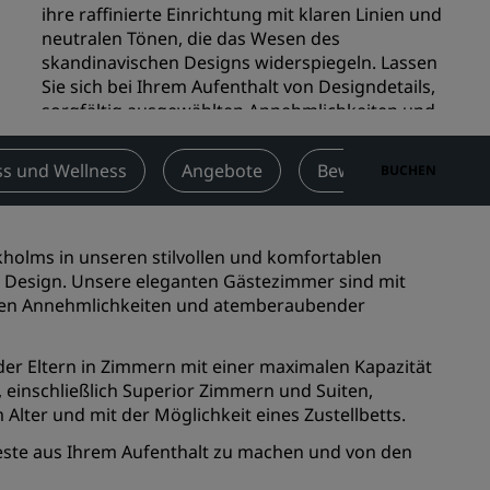
ihre raffinierte Einrichtung mit klaren Linien und
n
Hochzeitslocations
neutralen Tönen, die das Wesen des
n
skandinavischen Designs widerspiegeln. Lassen
Nachhaltige Aufenthalte
Sie sich bei Ihrem Aufenthalt von Designdetails,
Aufenthalte für Sportteams
sorgfältig ausgewählten Annehmlichkeiten und
Geschäftsreisender
einem vollkommenen Gefühl der Entspannung
inspirieren.
Hotels im Stadtzentrum
ss und Wellness
Angebote
Bewertungen
BUCHEN
Besuchen Sie unseren Blog
Check-in
3:00pm
Zur Kasse
12:00pm
Radisson Rewards
holms in unseren stilvollen und komfortablen
 Design. Unsere eleganten Gästezimmer sind mit
Entdecken Sie Radisson Rewards
llen Annehmlichkeiten und atemberaubender
chen
Vorteile
der Eltern in Zimmern mit einer maximalen Kapazität
So verwenden Sie Punkte
einschließlich Superior Zimmern und Suiten,
So sammeln Sie Punkte
ter und mit der Möglichkeit eines Zustellbetts.
Bookers and Planners
este aus Ihrem Aufenthalt zu machen und von den