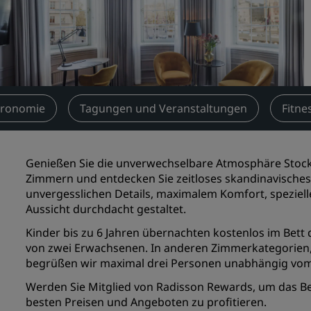
Einen Meetingraum buche
Fordern Sie ein Angebot a
Veranstaltungsorte
Branchenlösungen
tronomie
Tagungen und Veranstaltungen
Fitne
Flüge suchen
Flüge suchen
Genießen Sie die unverwechselbare Atmosphäre Stock
Zimmern und entdecken Sie zeitloses skandinavisches
Restaurants
unvergesslichen Details, maximalem Komfort, spezie
Aussicht durchdacht gestaltet.
Nach einem Restaurant su
Kinder bis zu 6 Jahren übernachten kostenlos im Bett 
von zwei Erwachsenen. In anderen Zimmerkategorien, 
Digitale Services
begrüßen wir maximal drei Personen unabhängig vom Al
Radisson Hotels App
Werden Sie Mitglied von Radisson Rewards
, um das B
besten Preisen und Angeboten zu profitieren.