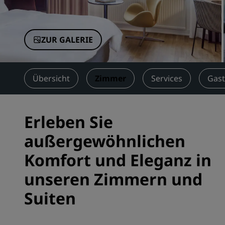
Verbundene Marken in China
ZUR GALERIE
Übersicht
Zimmer
Services
Gas
Erleben Sie
außergewöhnlichen
Komfort und Eleganz in
unseren Zimmern und
Suiten