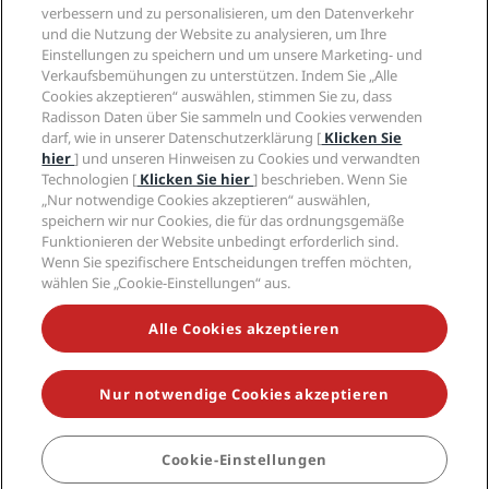
Privacy Centre
Hilfe
Familienfreundliche Hotels
verbessern und zu personalisieren, um den Datenverkehr
Karriere PPHE
Rechtliche Hinweise
Gesundheit & Sicherheit
und die Nutzung der Website zu analysieren, um Ihre
Karrieren EHL
Radisson Rewards Geschäftsbedingungen
Einstellungen zu speichern und um unsere Marketing- und
Verbrauchermeldungen
The Club by RHG
Soziale Medien
Website-Nutzungsvereinbarung
Verkaufsbemühungen zu unterstützen. Indem Sie „Alle
Kontakt
Entwicklungsmöglichkeiten
Cookies akzeptieren“ auswählen, stimmen Sie zu, dass
Digitale Barrierefreiheit
FAQ
Marken von Radisson Hotels
Responsible Business – Unser Engagement
Radisson Daten über Sie sammeln und Cookies verwenden
Moderne Sklaverei – Erklärung
Inhaltsübersicht
darf, wie in unserer Datenschutzerklärung [
Klicken Sie
Einkauf
hier
] und unseren Hinweisen zu Cookies und verwandten
Technologien [
Klicken Sie hier
] beschrieben. Wenn Sie
„Nur notwendige Cookies akzeptieren“ auswählen,
speichern wir nur Cookies, die für das ordnungsgemäße
Funktionieren der Website unbedingt erforderlich sind.
Wenn Sie spezifischere Entscheidungen treffen möchten,
wählen Sie „Cookie-Einstellungen“ aus.
VERPASSEN SIE NIEMALS UNSERE BELIEBTESTEN
ANGEBOTE
Alle Cookies akzeptieren
Nur notwendige Cookies akzeptieren
© 2026 Radisson Hotel Group.
Alle Rechte vorbehalten. RHG Radisson
Hotel Group, Radisson, Radisson RED, Radisson Blu, Radisson Collection,
Radisson Individuals, Park Plaza, Park Inn, Country Inn & Suites, Prize by
Radisson, Radisson Rewards und Radisson Meetings sind Warenzeichen
Cookie-Einstellungen
der Radisson Hotel Group.