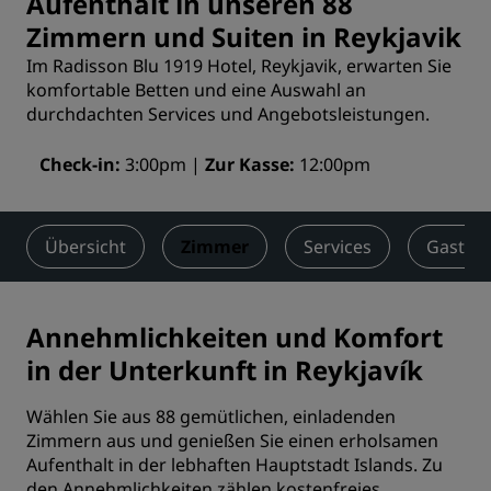
Aufenthalt in unseren 88
Zimmern und Suiten in Reykjavik
Im Radisson Blu 1919 Hotel, Reykjavik, erwarten Sie
komfortable Betten und eine Auswahl an
durchdachten Services und Angebotsleistungen.
Check-in
3:00pm
Zur Kasse
12:00pm
Übersicht
Zimmer
Services
Gastro
Annehmlichkeiten und Komfort
in der Unterkunft in Reykjavík
Wählen Sie aus 88 gemütlichen, einladenden
Zimmern aus und genießen Sie einen erholsamen
Aufenthalt in der lebhaften Hauptstadt Islands. Zu
den Annehmlichkeiten zählen kostenfreies