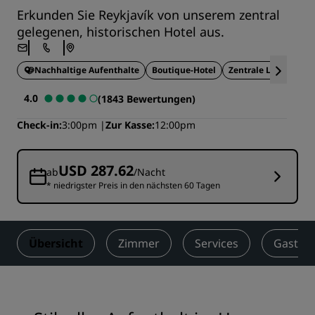
Erkunden Sie Reykjavík von unserem zentral
gelegenen, historischen Hotel aus.
Nachhaltige Aufenthalte
Boutique-Hotel
Zentrale Lage
Gou
4.0
(1843 Bewertungen)
Check-in
3:00pm
Zur Kasse
12:00pm
USD 287.62
ab
/Nacht
* niedrigster Preis in den nächsten 60 Tagen
Übersicht
Zimmer
Services
Gastro