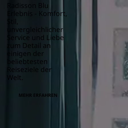
Radisson Blu
Erlebnis - Komfort,
Stil,
unvergleichlicher
Service und Liebe
zum Detail an
einigen der
beliebtesten
Reiseziele der
Welt.
MEHR ERFAHREN