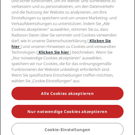
und sicher funktioniert, um Ihr Werbe- und Surferlebnis zu
Karriere RHG
Privacy Centre
Hilfe
Familienfreundliche Hotels
verbessern und zu personalisieren, um den Datenverkehr
Karriere PPHE
Rechtliche Hinweise
Gesundheit & Sicherheit
und die Nutzung der Website zu analysieren, um Ihre
Karrieren EHL
Radisson Rewards Geschäftsbedingungen
Einstellungen zu speichern und um unsere Marketing- und
Verbrauchermeldungen
The Club by RHG
Soziale Medien
Website-Nutzungsvereinbarung
Verkaufsbemühungen zu unterstützen. Indem Sie „Alle
Kontakt
Entwicklungsmöglichkeiten
Cookies akzeptieren“ auswählen, stimmen Sie zu, dass
Digitale Barrierefreiheit
FAQ
Marken von Radisson Hotels
Responsible Business – Unser Engagement
Radisson Daten über Sie sammeln und Cookies verwenden
Moderne Sklaverei – Erklärung
Inhaltsübersicht
darf, wie in unserer Datenschutzerklärung [
Klicken Sie
Einkauf
hier
] und unseren Hinweisen zu Cookies und verwandten
Technologien [
Klicken Sie hier
] beschrieben. Wenn Sie
„Nur notwendige Cookies akzeptieren“ auswählen,
speichern wir nur Cookies, die für das ordnungsgemäße
Funktionieren der Website unbedingt erforderlich sind.
Wenn Sie spezifischere Entscheidungen treffen möchten,
wählen Sie „Cookie-Einstellungen“ aus.
VERPASSEN SIE NIEMALS UNSERE BELIEBTESTEN
ANGEBOTE
Alle Cookies akzeptieren
Nur notwendige Cookies akzeptieren
© 2026 Radisson Hotel Group.
Alle Rechte vorbehalten. RHG Radisson
Hotel Group, Radisson, Radisson RED, Radisson Blu, Radisson Collection,
Radisson Individuals, Park Plaza, Park Inn, Country Inn & Suites, Prize by
Radisson, Radisson Rewards und Radisson Meetings sind Warenzeichen
Cookie-Einstellungen
BUCHEN
der Radisson Hotel Group.