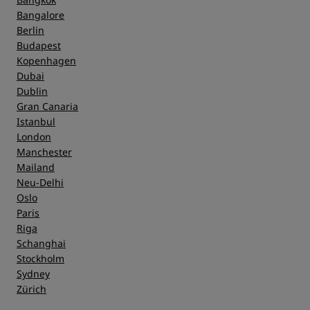
Bangalore
Berlin
Budapest
Kopenhagen
Dubai
Dublin
Gran Canaria
Istanbul
London
Manchester
Mailand
Neu-Delhi
Oslo
Paris
Riga
Schanghai
Stockholm
Sydney
Zürich