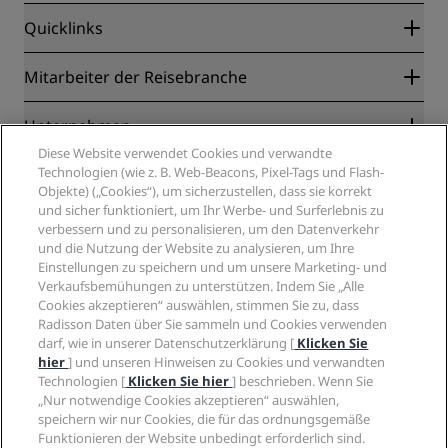
Quicklinks
Radisson Rewards
Mitarbeiter der Reisebranche
Online-Bestpreisgarantie
Blog
Partner
Unternehmen
Reiseziele
Reisebüros
Diese Website verwendet Cookies und verwandte
Neue und aufstrebende Hotels
Radisson Hotel Group
Technologien (wie z. B. Web-Beacons, Pixel-Tags und Flash-
Rechtliches
Radisson Hotels APP
Objekte) („Cookies“), um sicherzustellen, dass sie korrekt
Medien
„Sports Approved“-Hotels
und sicher funktioniert, um Ihr Werbe- und Surferlebnis zu
Karriere RHG
Privacy Centre
Hilfe
Familienfreundliche Hotels
verbessern und zu personalisieren, um den Datenverkehr
Karriere PPHE
Rechtliche Hinweise
Gesundheit & Sicherheit
und die Nutzung der Website zu analysieren, um Ihre
Karrieren EHL
Radisson Rewards Geschäftsbedingungen
Einstellungen zu speichern und um unsere Marketing- und
Verbrauchermeldungen
The Club by RHG
Soziale Medien
Website-Nutzungsvereinbarung
Verkaufsbemühungen zu unterstützen. Indem Sie „Alle
Kontakt
Entwicklungsmöglichkeiten
Cookies akzeptieren“ auswählen, stimmen Sie zu, dass
Digitale Barrierefreiheit
FAQ
Marken von Radisson Hotels
Responsible Business – Unser Engagement
Radisson Daten über Sie sammeln und Cookies verwenden
Moderne Sklaverei – Erklärung
Inhaltsübersicht
darf, wie in unserer Datenschutzerklärung [
Klicken Sie
Einkauf
hier
] und unseren Hinweisen zu Cookies und verwandten
Technologien [
Klicken Sie hier
] beschrieben. Wenn Sie
„Nur notwendige Cookies akzeptieren“ auswählen,
speichern wir nur Cookies, die für das ordnungsgemäße
Funktionieren der Website unbedingt erforderlich sind.